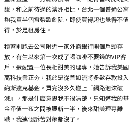
說，和之前待過的澳洲相比，台北一個普通公寓
夠我買半個雪梨歌劇院，即使買得起也覺得不值
得，於是租房住。
積蓄則跑去公司附近一家外商銀行開個戶頭存
放，有生以來第一次成了喝咖啡不要錢的VIP客
戶，還配置一位長相甜美的理專，她告訴我美國
高科技業正夯，我於是從善如流將多數存款投入
納斯達克基金。買完沒多久碰上『網路泡沫破
滅』，那是什麽意思我不很清楚，只知道我的基
金淨值一夜之間被腰斬一半，後來甜美理專離
職，我連個訴苦對象都沒了。