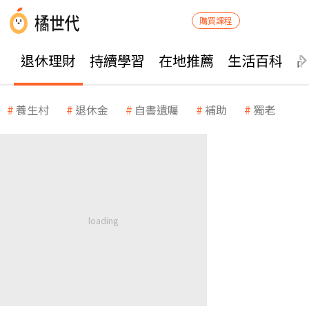
購買課程
退休理財
持續學習
在地推薦
生活百科
養生村
退休金
自書遺囑
補助
獨老