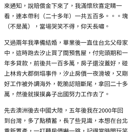
來通知，說賠償金下來了，我滿懷欣喜定睛一
看，連本帶利（二十多年）一共五百多。。。塊
（不是萬），當場哭笑不得，仰天長嘯。
又過兩年我準備結婚，畢業後一直住台北父母家
中，這時跑去汐止買了間預售屋，付完頭期和一
年多貸款，前後共一百多萬，房子還沒蓋好，碰
上林肯大郡倒塌事件，汐止房價一夜滑坡，又剛
好工作被外調海外，乾脆認賠斷尾，拿回二十多
萬，然後就摸摸鼻子出國努力工作去了。
先去澳洲後去中國大陸，五年後我在2000年回
到台灣，多了點積蓄，長了些見識，本想在台北
重新置產，一打聽房價嚇一跳，記得當時開玩笑