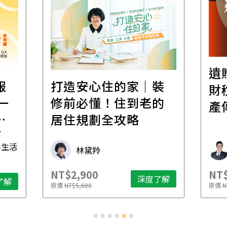
遺
報
打造安心住的家｜裝
財
一
修前必懂！住到老的
產
一
居住規劃全攻略
先
毒生活
林黛羚
NT$2,900
NT$
深度了解
了解
原價
NT$5,600
原價
N