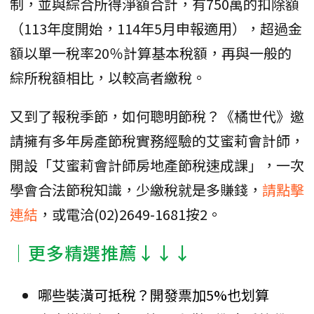
制，並與綜合所得淨額合計，有750萬的扣除額
（113年度開始，114年5月申報適用），超過金
額以單一稅率20％計算基本稅額，再與一般的
綜所稅額相比，以較高者繳稅。
又到了報稅季節，如何聰明節稅？《橘世代》邀
請擁有多年房產節稅實務經驗的艾蜜莉會計師，
開設「艾蜜莉會計師房地產節稅速成課」，一次
學會合法節稅知識，少繳稅就是多賺錢，
請點擊
連結
，或電洽(02)2649-1681按2。
│更多精選推薦↓↓↓
哪些裝潢可抵稅？開發票加5%也划算