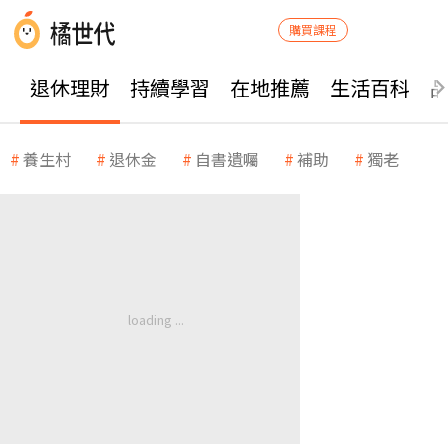
購買課程
退休理財
持續學習
在地推薦
生活百科
養生村
退休金
自書遺囑
補助
獨老