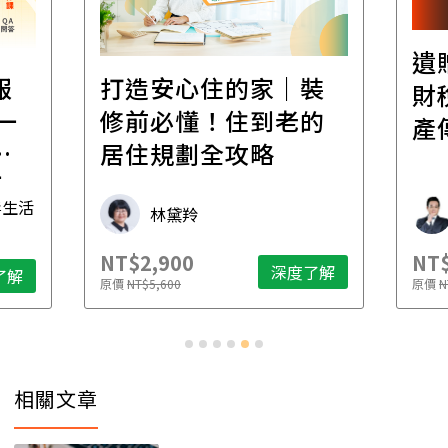
遺
報
打造安心住的家｜裝
財
一
修前必懂！住到老的
產
一
居住規劃全攻略
先
毒生活
林黛羚
NT$2,900
NT$
深度了解
了解
原價
NT$5,600
原價
N
相關文章