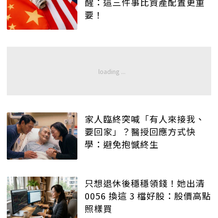
醒：這三件事比資產配置更重
要！
家人臨終突喊「有人來接我、
要回家」？醫授回應方式快
學：避免抱憾終生
只想退休後穩穩領錢！她出清
0056 換這 3 檔好股：股價高點
照樣買