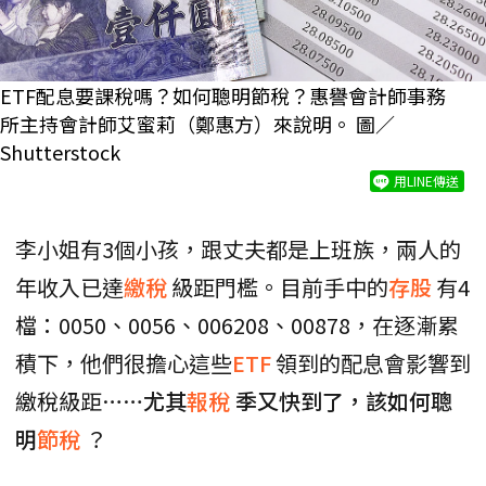
ETF配息要課稅嗎？如何聰明節稅？惠譽會計師事務
所主持會計師艾蜜莉（鄭惠方）來說明。 圖／
Shutterstock
用LINE傳送
李小姐有3個小孩，跟丈夫都是上班族，兩人的
年收入已達
繳稅
級距門檻。目前手中的
存股
有4
檔：0050、0056、006208、00878，在逐漸累
積下，他們很擔心這些
ETF
領到的配息會影響到
繳稅級距……
尤其
報稅
季又快到了，該如何聰
明
節稅
？