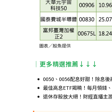
圖表／股魚提供
│更多精選推薦↓↓↓
0050、0056配息好甜！除
最佳高息ETF揭曉！每月領錢、
退休存股放大絕！財經直播主