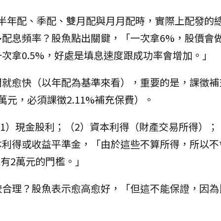
、半年配、季配、雙月配與月月配時，實際上配發的
多配息頻率？股魚點出關鍵，「一次拿6%，股價會
次拿0.5%，好處是填息速度跟成功率會增加。」
間就愈快（以年配為基準來看），重要的是，課徵補
元，必須課徵2.11%補充保費）。
（1）現金股利；（2）資本利得（財產交易所得）；
本利得或收益平準金，「由於這些不算所得，所以不
就有2萬元的門檻。」
較合理？股魚表示愈高愈好，「但這不能保證，因為