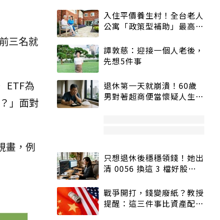
入住平價養生村！全台老人
公寓「政策型補助」最高打
5折
，前三名就
譚敦慈：迎接一個人老後，
先想5件事
ETF為
退休第一天就崩潰！60歲
男對著超商便當懷疑人生
嗎？」面對
「一切好安靜」
規畫，例
只想退休後穩穩領錢！她出
清 0056 換這 3 檔好股：
股價高點照樣買
戰爭開打，錢變廢紙？教授
提醒：這三件事比資產配置
更重要！