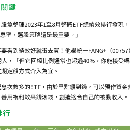
是關鍵
魚整理2023年1至8月整體ETF總績效排行發現
配息率，選股策略還是最重要。」
看到績效好就衝去買！他舉統一FANG+（00757）
誘人，「但它回檔比例通常也超過40%，你能接受
定期定額方式介入為宜。
息次數多的ETF，由於早點領到錢，可以預作資金
，善用複利效果錢滾錢，創造適合自己的被動收入。
排行