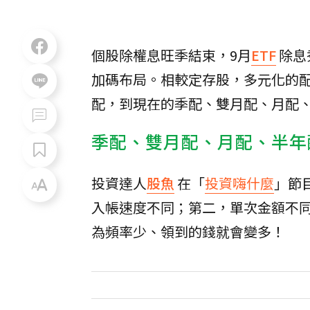
個股除權息旺季結束，9月
ETF
除息
加碼布局。相較定存股，多元化的配
配，到現在的季配、雙月配、月配
季配、雙月配、月配、半年配
投資達人
股魚
在「
投資嗨什麼
」節
入帳速度不同；第二，單次金額不
為頻率少、領到的錢就會變多！