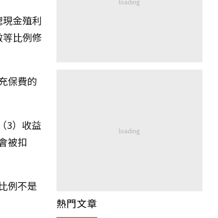
總現金殖利
做等比例修
充保費的
（3）收益
會被扣
比例不是
熱門文章