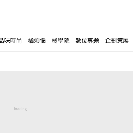
品味時尚
橘煩惱
橘學院
數位專題
企劃策展