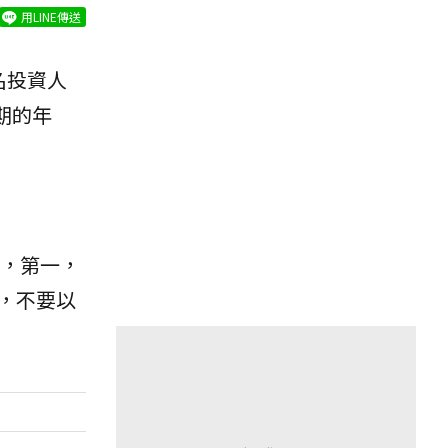
用LINE傳送
名投資人
期的年
，第一，
，不要以