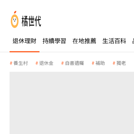
退休理財
持續學習
在地推薦
生活百科
養生村
退休金
自書遺囑
補助
獨老