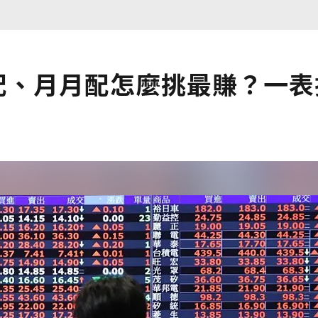
配、月月配怎麼挑最賺？一表