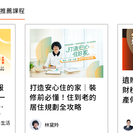
推薦課程
遺
報
打造安心住的家｜裝
財
一
修前必懂！住到老的
產
一
居住規劃全攻略
先
毒生活
林黛羚