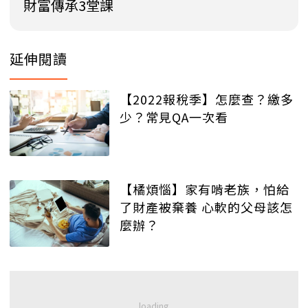
財富傳承3堂課
延伸閱讀
【2022報稅季】怎麼查？繳多
少？常見QA一次看
【橘煩惱】家有啃老族，怕給
了財產被棄養 心軟的父母該怎
麼辦？