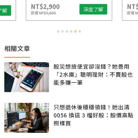
NT$2,900
NT$
深度了解
了解
原價
NT$5,600
原價
N
相關文章
股災想撿便宜卻沒錢？她善用
「2水庫」聰明理財：不賣股也
能多賺一筆
只想退休後穩穩領錢！她出清
0056 換這 3 檔好股：股價高點
照樣買