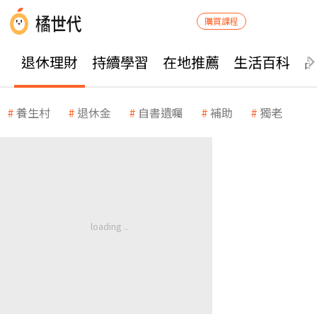
購買課程
退休理財
持續學習
在地推薦
生活百科
養生村
退休金
自書遺囑
補助
獨老