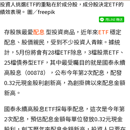
投資人挑選ETF的重點在於成分股，成分股決定ETF的
績效表現。 圖／freepik
用LINE傳送
存股族最愛
配息
型投資商品，近年來
ETF
穩定
配息、股價親民，受到不少投資人青睞。據統
計，5月份將會有28檔ETF除息，3檔股票ETF、
25檔債券型ETF，其中最受矚目的就是國泰永續
高股息（00878），公布今年第2次配息，配發
0.32元現金股利創新高，為創掛牌以來配息金額
新高。
國泰永續高股息ETF採每季配息，這次是今年第
2次配息，預估配息金額每單位發放0.32元現金
股利，創下歷年來配息金額新高，投資人只要在