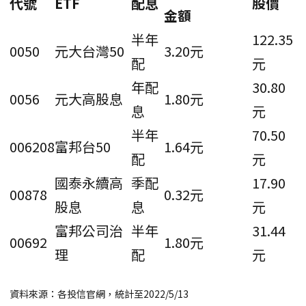
代號
ETF
配息
股價
金額
半年
122.35
0050
元大台灣50
3.20元
配
元
年配
30.80
0056
元大高股息
1.80元
息
元
半年
70.50
006208
富邦台50
1.64元
配
元
國泰永續高
季配
17.90
00878
0.32元
股息
息
元
富邦公司治
半年
31.44
00692
1.80元
理
配
元
資料來源：各投信官網，統計至2022/5/13