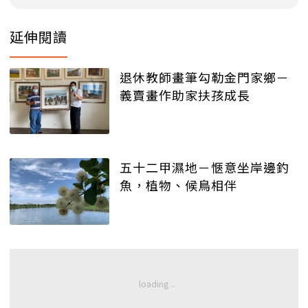
延伸閱讀
退休教師畫筆勾勒金門家鄉－
義賣畫作助家扶孩成長
五十二甲濕地－愜意坐岸邊釣
魚，植物、候鳥相伴