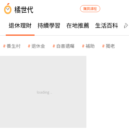
購買課程
退休理財
持續學習
在地推薦
生活百科
養生村
退休金
自書遺囑
補助
獨老