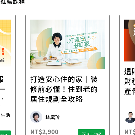
推薦課程
遺
報
打造安心住的家｜裝
財
一
修前必懂！住到老的
產
一
居住規劃全攻略
先
毒生活
林黛羚
NT$2,900
NT$
深度了解