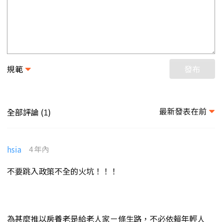
規範
發布
最新發表在前
全部評論 (
)
1
hsia
4 年內
不要跳入政策不全的火坑！！！
為甚麼推以房養老是給老人家ㄧ條生路，不必依賴年輕人