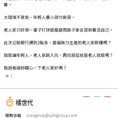
養。
大環境不景氣，年輕人養小孩付房貸。
老人家只好將ㄧ輩子打拼遮風避雨房子拿去貸款養活自己。
此次公股銀行調到2點多，要逼無力生產的老人家跳樓嗎？
政策讓年輕人，老人家跳入坑，再坑殺這就是老人政策嗎？
執政者請妳關心ㄧ下老人家好嗎？
1
服務信箱
orangevip@udngroup.com