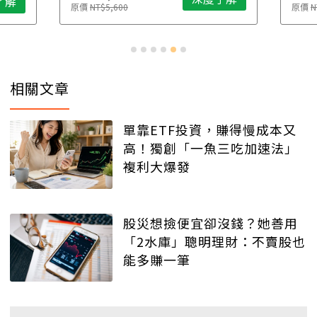
了解
原價
NT$5,600
原價
N
相關文章
單靠ETF投資，賺得慢成本又
高！獨創「一魚三吃加速法」
複利大爆發
股災想撿便宜卻沒錢？她善用
「2水庫」聰明理財：不賣股也
能多賺一筆