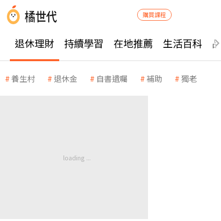
購買課程
退休理財
持續學習
在地推薦
生活百科
養生村
退休金
自書遺囑
補助
獨老