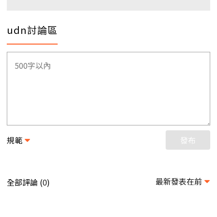
udn討論區
規範
發布
最新發表在前
全部評論 (
)
0