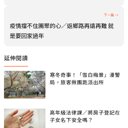
疫情擋不住團聚的心／返鄉路再遠再難 就
是要回家過年
延伸閱讀
寒冬奇事！「雪白梅景」漫警
局，旅客揪團跑派出所
高年級法律課／將房子登記在
子女名下安全嗎？