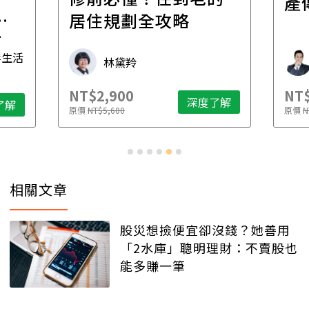
產
一
居住規劃全攻略
先
毒生活
林黛羚
NT$2,900
NT$
深度了解
了解
原價
NT$5,600
原價
N
相關文章
股災想撿便宜卻沒錢？她善用
「2水庫」聰明理財：不賣股也
能多賺一筆