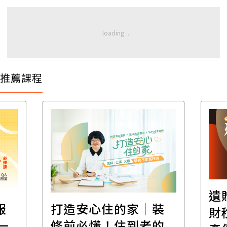
推薦課程
遺
報
打造安心住的家｜裝
財
一
修前必懂！住到老的