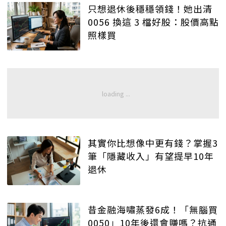
只想退休後穩穩領錢！她出清
0056 換這 3 檔好股：股價高點
照樣買
其實你比想像中更有錢？掌握3
筆「隱藏收入」有望提早10年
退休
昔金融海嘯蒸發6成！「無腦買
0050」10年後還會賺嗎？抗通