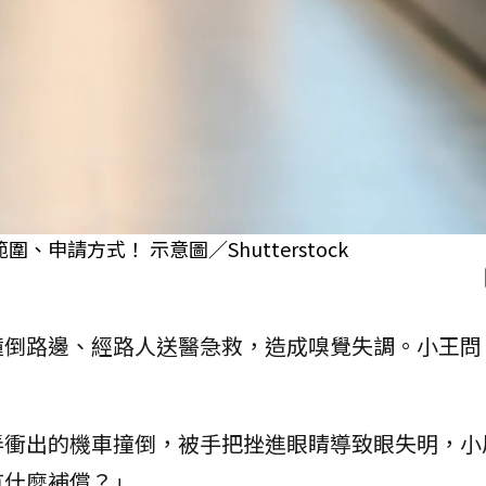
請方式！ 示意圖／Shutterstock
撞倒路邊、經路人送醫急救，造成嗅覺失調。小王問
弄衝出的機車撞倒，被手把挫進眼睛導致眼失明，小
有什麼補償？」