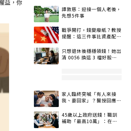
權益，你
譚敦慈：迎接一個人老後，
先想5件事
戰爭開打，錢變廢紙？教授
提醒：這三件事比資產配置
更重要！
只想退休後穩穩領錢！她出
清 0056 換這 3 檔好股：
股價高點照樣買
家人臨終突喊「有人來接
我、要回家」？醫授回應方
式快學：避免抱憾終生
45歲以上政府送錢！職訓
補助「最高10萬」：在
職、待業都能申請