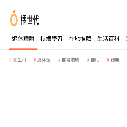
退休理財
持續學習
在地推薦
生活百科
養生村
退休金
自書遺囑
補助
獨老