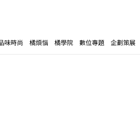
品味時尚
橘煩惱
橘學院
數位專題
企劃策展