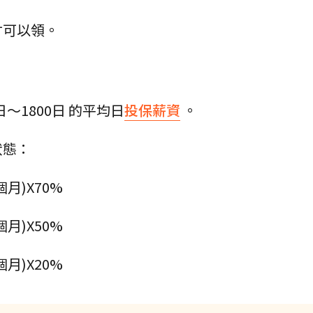
才可以領。
～1800日 的平均日
投保薪資
。
狀態：
月)X70%
月)X50%
月)X20%