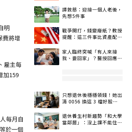
譚敦慈：迎接一個人老後，
先想5件事
自明
戰爭開打，錢變廢紙？教授
提醒：這三件事比資產配置
勞保費將增
更重要！
家人臨終突喊「有人來接
我、要回家」？醫授回應方
、雇主每
式快學：避免抱憾終生
加159
只想退休後穩穩領錢！她出
清 0056 換這 3 檔好股：
股價高點照樣買
退休養生村新趨勢「和大學
每人每月自
當鄰居」：沒上課不能住、
，等於一個
宿舍變養老房