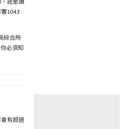
的，就是調
響1043
高綜合所
，你必須知
估將會有超過