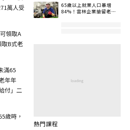
65歲以上就業人口暴增
71萬人受
84%！雲林企業搶留老員
工：穩定性高、經驗豐富
可領取A
領取B式老
未滿65
老年年
給付」二
5歲時，
熱門課程