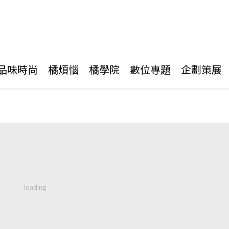
品味時尚
橘煩惱
橘學院
數位專題
企劃策展