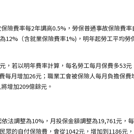
保險費率每2年調高0.5%，勞保普通事故保險費率
%調升為12%（含就業保險費率1%)，明年起勞工平均
00元，若以明年費率計算，每名勞工每月保費多53元
費每月增加26元；職業工會被保險人每月負擔保費增
將增加209億餘元。
依法調整為10%，月投保金額調整為19,761元，
般民眾的自付保險費，會從1042元，增加到1186元