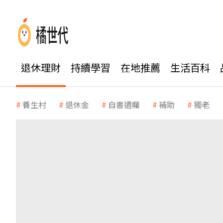
退休理財
持續學習
在地推薦
生活百科
養生村
退休金
自書遺囑
補助
獨老