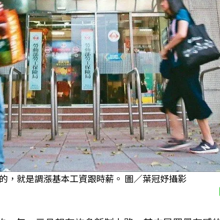
的，就是調漲基本工資跟時薪。 圖／葉冠妤攝影