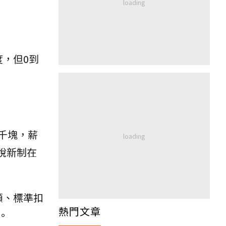
度，但0到
4千塊，薪
稅新制在
額、標準扣
熱門文章
。