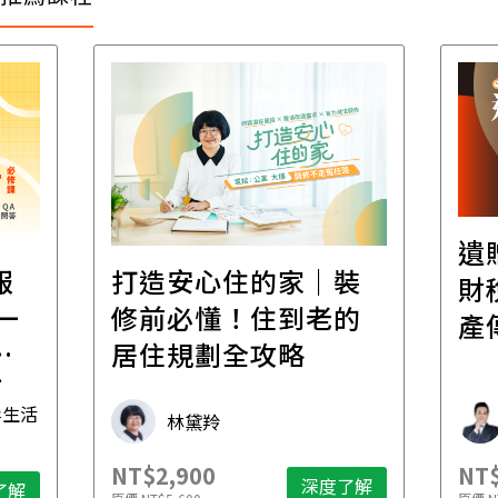
遺
報
打造安心住的家｜裝
財
一
修前必懂！住到老的
產
一
居住規劃全攻略
先
毒生活
林黛羚
NT$2,900
NT$
深度了解
了解