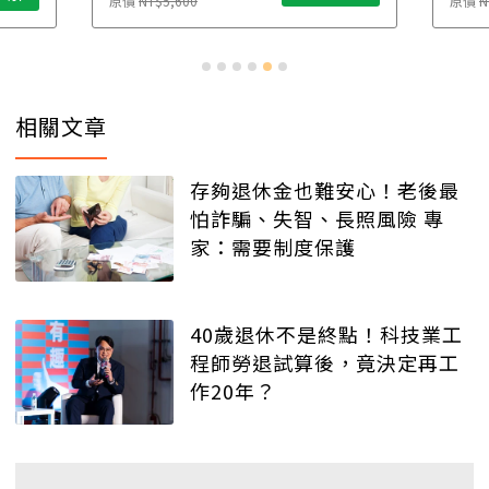
原價
NT$5,600
原價
N
相關文章
存夠退休金也難安心！老後最
怕詐騙、失智、長照風險 專
家：需要制度保護
40歲退休不是終點！科技業工
程師勞退試算後，竟決定再工
作20年？