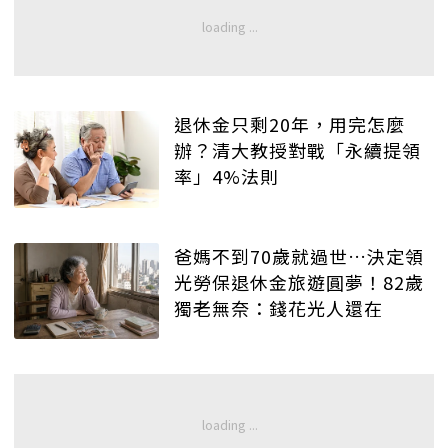
退休金只剩20年，用完怎麼
辦？清大教授對戰「永續提領
率」4%法則
爸媽不到70歲就過世…決定領
光勞保退休金旅遊圓夢！82歲
獨老無奈：錢花光人還在