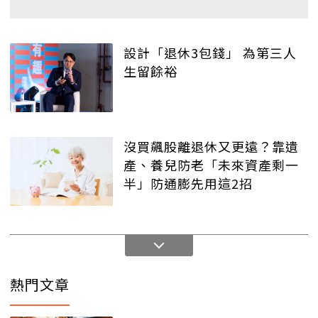
設計「退休3包錢」 為第三人
生留餘裕
沒買飆股離退休又更遠？靠遺
產、養兒防老「未來資產剩一
半」防通膨先用這2招
熱門文章