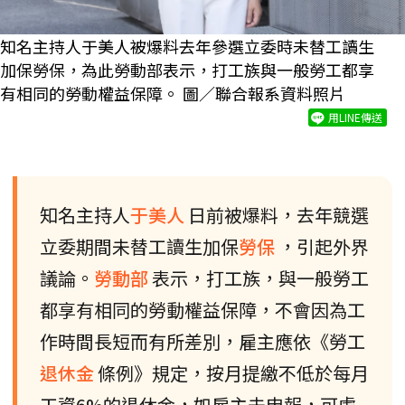
知名主持人于美人被爆料去年參選立委時未替工讀生
加保勞保，為此勞動部表示，打工族與一般勞工都享
有相同的勞動權益保障。 圖／聯合報系資料照片
用LINE傳送
知名主持人
于美人
日前被爆料，去年競選
立委期間未替工讀生加保
勞保
，引起外界
議論。
勞動部
表示，打工族，與一般勞工
都享有相同的勞動權益保障，不會因為工
作時間長短而有所差別，雇主應依《勞工
退休金
條例》規定，按月提繳不低於每月
工資6%的退休金，如雇主未申報，可處