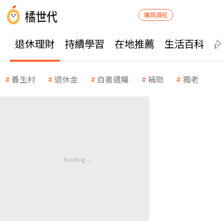
購買課程
退休理財
持續學習
在地推薦
生活百科
養生村
退休金
自書遺囑
補助
獨老