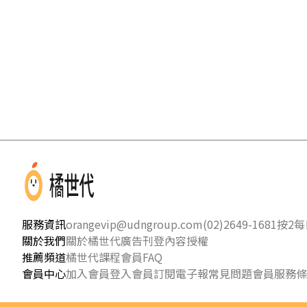
服務資訊
orangevip@udngroup.com
(02)2649-1681按2
每日
關於我們
關於橘世代
廣告刊登
內容授權
推薦頻道
橘世代課程
會員FAQ
會員中心
加入會員
登入會員
訂閱電子報
常見問題
會員服務條