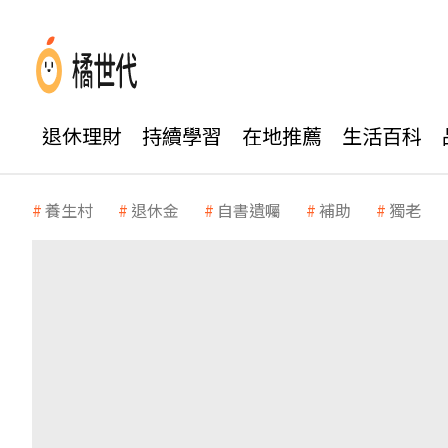
退休理財
持續學習
在地推薦
生活百科
養生村
退休金
自書遺囑
補助
獨老