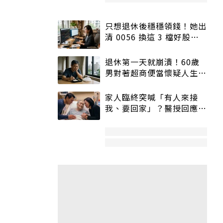
只想退休後穩穩領錢！她出
清 0056 換這 3 檔好股：
股價高點照樣買
退休第一天就崩潰！60歲
男對著超商便當懷疑人生
「一切好安靜」
家人臨終突喊「有人來接
我、要回家」？醫授回應方
式快學：避免抱憾終生