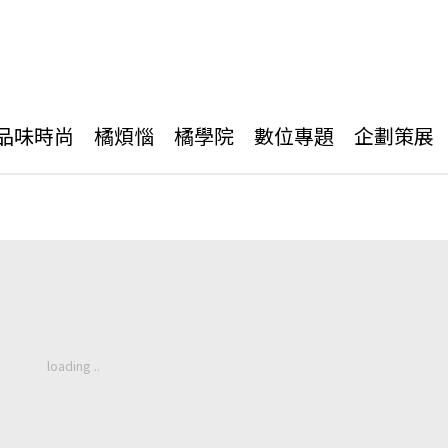
品味時尚
橘煩惱
橘學院
數位專題
企劃策展