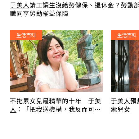
于美人
請工讀生沒給勞健保、退休金？勞動
職同享勞動權益保障
生活百科
生活百科
不拖累女兒最精華的十年
于美
于美人
預
人
：「把我送機構，我反而可以
索兒女
好好地被照顧。」