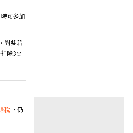
時可多加
，對雙薪
多扣除3萬
退稅
，仍