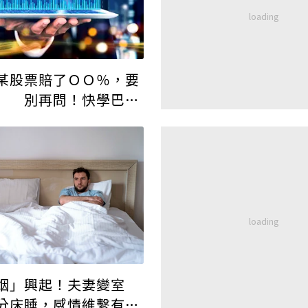
某股票賠了ＯＯ％，要
」 別再問！快學巴菲
投資哲學
姻」興起！夫妻變室
分床睡，感情維繫有訣