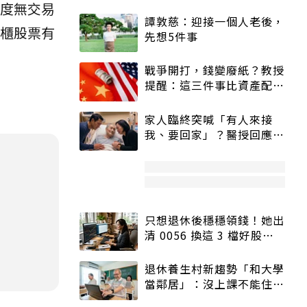
年度無交易
譚敦慈：迎接一個人老後，
市櫃股票有
先想5件事
戰爭開打，錢變廢紙？教授
提醒：這三件事比資產配置
更重要！
家人臨終突喊「有人來接
我、要回家」？醫授回應方
式快學：避免抱憾終生
只想退休後穩穩領錢！她出
清 0056 換這 3 檔好股：
股價高點照樣買
退休養生村新趨勢「和大學
當鄰居」：沒上課不能住、
宿舍變養老房