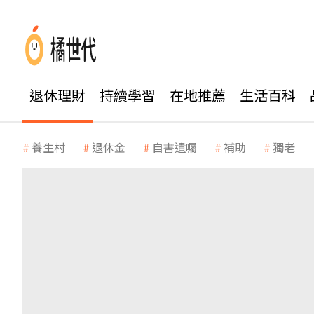
退休理財
持續學習
在地推薦
生活百科
養生村
退休金
自書遺囑
補助
獨老