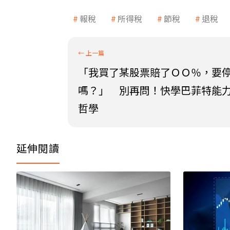
報稅
所得稅
節稅
退稅
「我買了某股票賠了ＯＯ％，要
嗎？」 別再問！快學巴菲特能
哲學
延伸閱讀