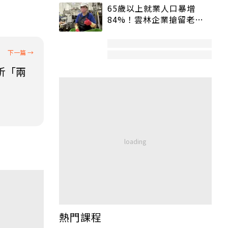
65歲以上就業人口暴增
84%！雲林企業搶留老員
工：穩定性高、經驗豐富
析「兩
熱門課程