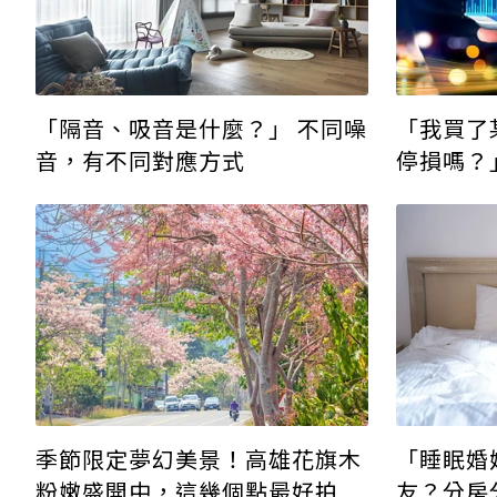
「我買了
「隔音、吸音是什麼？」 不同噪
停損嗎？
音，有不同對應方式
特能力圈
季節限定夢幻美景！高雄花旗木
「睡眠婚
粉嫩盛開中，這幾個點最好拍
友？分房