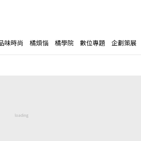
品味時尚
橘煩惱
橘學院
數位專題
企劃策展