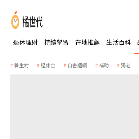
退休理財
持續學習
在地推薦
生活百科
養生村
退休金
自書遺囑
補助
獨老