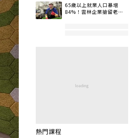
65歲以上就業人口暴增
84%！雲林企業搶留老員
工：穩定性高、經驗豐富
熱門課程