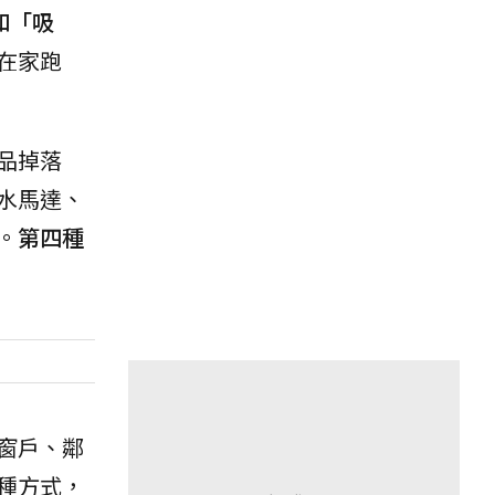
和「吸
在家跑
品掉落
水馬達、
。
第四種
窗戶、鄰
種方式，