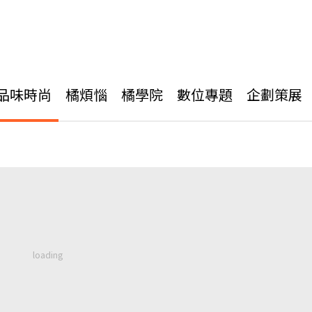
品味時尚
橘煩惱
橘學院
數位專題
企劃策展