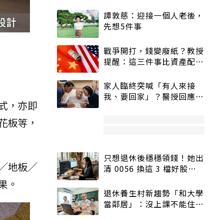
譚敦慈：迎接一個人老後，
先想5件事
戰爭開打，錢變廢紙？教授
提醒：這三件事比資產配置
更重要！
家人臨終突喊「有人來接
我、要回家」？醫授回應方
式，亦即
式快學：避免抱憾終生
花板等，
只想退休後穩穩領錢！她出
╱地板╱
清 0056 換這 3 檔好股：
股價高點照樣買
果。
退休養生村新趨勢「和大學
當鄰居」：沒上課不能住、
宿舍變養老房