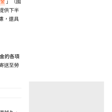
金
」（國
提供下半
慮，還具
金的各項
寄送至勞