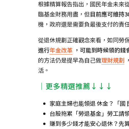
根據精算報告指出，國民年金未來從
臨基金財務用盡，但
目前應可維持3
機，政府還是需要負最後支付的責
從退休規劃正確觀念來看，如同勞
進行
年金改革
，可能到時候領的錢
的方法仍是提早為自己做
理財規劃
活。
│更多精選推薦↓↓↓
家庭主婦也能領退 休金？「國 
台股拖累「勞退基金」勞工請領
賺到多少錢才能安心退休？先算