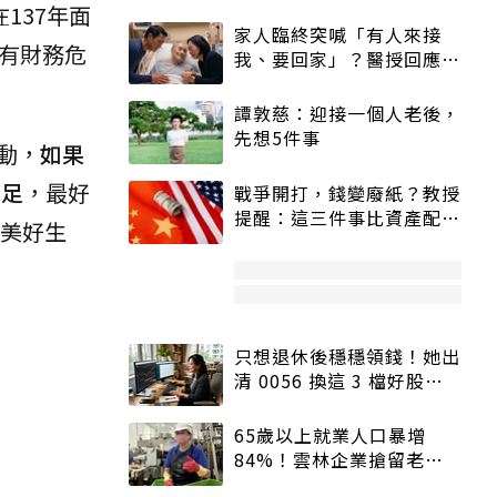
137年面
家人臨終突喊「有人來接
有財務危
我、要回家」？醫授回應方
式快學：避免抱憾終生
譚敦慈：迎接一個人老後，
先想5件事
動，
如果
不足
，最好
戰爭開打，錢變廢紙？教授
提醒：這三件事比資產配置
美好生
更重要！
只想退休後穩穩領錢！她出
清 0056 換這 3 檔好股：
股價高點照樣買
65歲以上就業人口暴增
84%！雲林企業搶留老員
工：穩定性高、經驗豐富