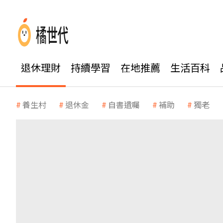
退休理財
持續學習
在地推薦
生活百科
養生村
退休金
自書遺囑
補助
獨老