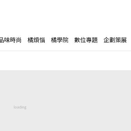
品味時尚
橘煩惱
橘學院
數位專題
企劃策展