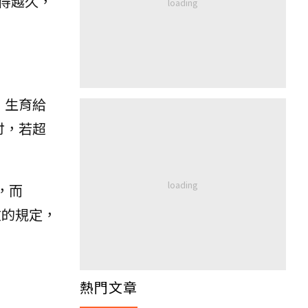
得越久，
、生育給
付，若超
，而
效的規定，
熱門文章