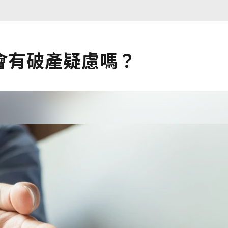
會有破產疑慮嗎？