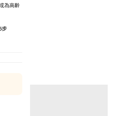
成為高齡
5步