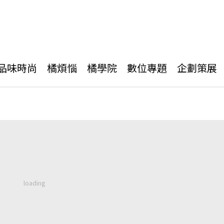
品味時尚
橘煩惱
橘學院
數位專題
企劃策展