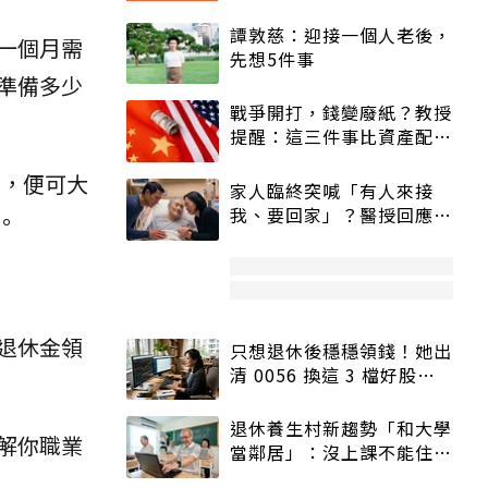
譚敦慈：迎接一個人老後，
一個月需
先想5件事
準備多少
戰爭開打，錢變廢紙？教授
提醒：這三件事比資產配置
更重要！
)，便可大
家人臨終突喊「有人來接
我、要回家」？醫授回應方
。
式快學：避免抱憾終生
退休金領
只想退休後穩穩領錢！她出
清 0056 換這 3 檔好股：
股價高點照樣買
退休養生村新趨勢「和大學
解你職業
當鄰居」：沒上課不能住、
宿舍變養老房