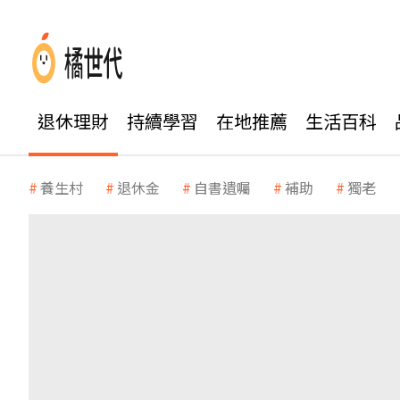
退休理財
持續學習
在地推薦
生活百科
養生村
退休金
自書遺囑
補助
獨老