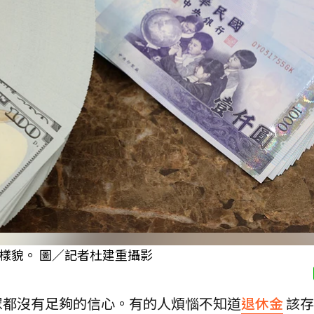
樣貌。 圖／記者杜建重攝影
眾都沒有足夠的信心。有的人煩惱不知道
退休金
該存