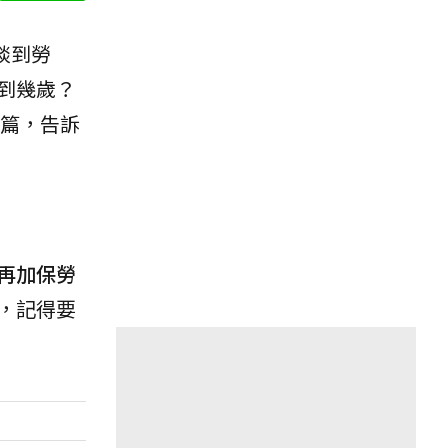
談到勞
到幾歲？
篇，告訴
再加保勞
，記得要