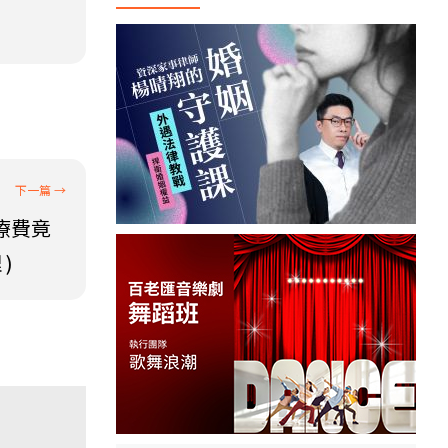
療費竟
)