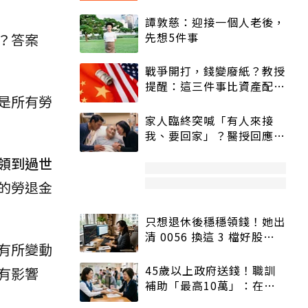
譚敦慈：迎接一個人老後，
先想5件事
？答案
戰爭開打，錢變廢紙？教授
提醒：這三件事比資產配置
是所有勞
更重要！
家人臨終突喊「有人來接
我、要回家」？醫授回應方
式快學：避免抱憾終生
領到過世
的勞退金
只想退休後穩穩領錢！她出
清 0056 換這 3 檔好股：
有所變動
股價高點照樣買
45歲以上政府送錢！職訓
有影響
補助「最高10萬」：在
職、待業都能申請