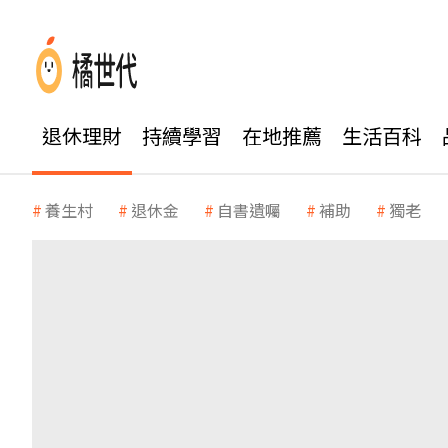
退休理財
持續學習
在地推薦
生活百科
養生村
退休金
自書遺囑
補助
獨老