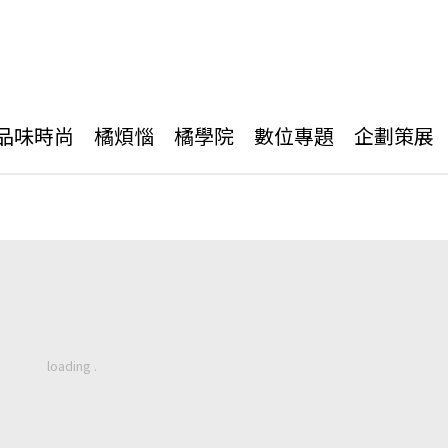
品味時尚
橘煩惱
橘學院
數位專題
企劃策展