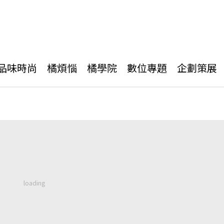
品味時尚
橘煩惱
橘學院
數位專題
企劃策展