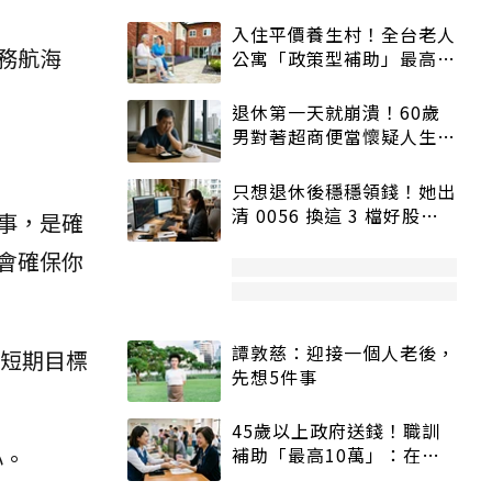
入住平價養生村！全台老人
務航海
公寓「政策型補助」最高打
5折
退休第一天就崩潰！60歲
男對著超商便當懷疑人生
「一切好安靜」
只想退休後穩穩領錢！她出
清 0056 換這 3 檔好股：
事，是確
股價高點照樣買
會確保你
譚敦慈：迎接一個人老後，
的短期目標
先想5件事
45歲以上政府送錢！職訓
補助「最高10萬」：在
心。
職、待業都能申請