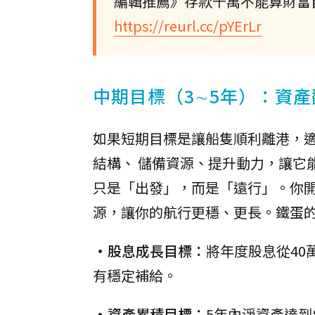
編輯推薦》存款千萬不能算財富自
https://reurl.cc/pYErLr
中期目標（3∼5年）：資
如果短期目標是讓船隻順利離港，
結構、 儲備資源、提升動力，讓它
只是「出發」，而是「遠行」。你開
源，讓你的航行更穩、更長。鐵蛋
•股息成長目標：
將年度股息從40
有穩定補給。
•資產累積目標：
5年內淨資產達到