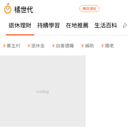
購買課程
退休理財
持續學習
在地推薦
生活百科
養生村
退休金
自書遺囑
補助
獨老