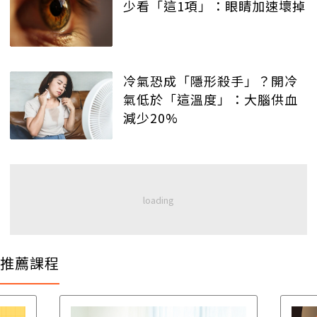
少看「這1項」：眼睛加速壞掉
冷氣恐成「隱形殺手」？開冷
氣低於「這溫度」：大腦供血
減少20%
推薦課程