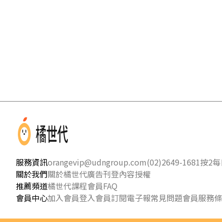
服務資訊
orangevip@udngroup.com
(02)2649-1681按2
每日
關於我們
關於橘世代
廣告刊登
內容授權
推薦頻道
橘世代課程
會員FAQ
會員中心
加入會員
登入會員
訂閱電子報
常見問題
會員服務條