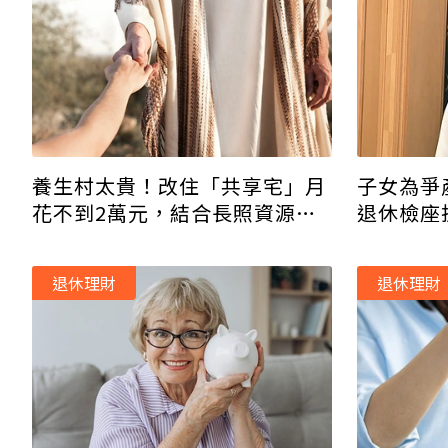
養生村太貴！改住「共享宅」月
子女為爭
花不到2萬元，結合長照資源安
退休檢座
心養老
廣：幫助
退休理財
退休理財