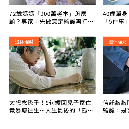
72歲媽媽「200萬老本」怎麼
40歲單
顧？專家：先做意定監護再打造
「5件事
現金流
退休理財
退休理財
太想念孫子！8旬嬤回兒子家住
信託敲敲
竟暴瘦往生…人生最後的「孤老
監護，是
病」如何面對？