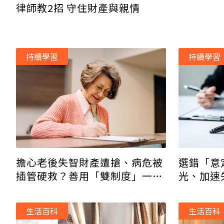
律師教2招 守住財產與親情
持續學習
持續學習
擔心老後失智財產遭搶、病危被
選錯「意
插管硬救？善用「雙制度」一次
光、加速
救全家人
桂案1致
生活百科
生活百科