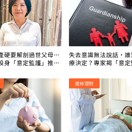
產硬要解剖過世父母…
失去意識無法說話，誰
投身「意定監護」推
療決定？專家揭「意定
更多人善終
預防6大風險
退休理財