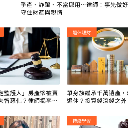
爭產、詐騙、不當挪用…律師：事先做好
守住財產與親情
退休理財
定監護人」房產慘被賣
單身族繼承千萬遺產，
失智惡化？律師揭李鍾
退休？投資錢滾錢之外
命疏失
做的防雷措施
持續學習