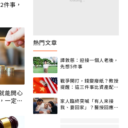
2件事，
熱門文章
譚敦慈：迎接一個人老後，
先想5件事
戰爭開打，錢變廢紙？教授
提醒：這三件事比資產配置
就能開心
更重要！
，一定要
家人臨終突喊「有人來接
我、要回家」？醫授回應方
式快學：避免抱憾終生