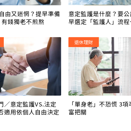
身自由又迷惘？提早準備
意定監護是什麼？要公
」有錢獨老不煎熬
早選定「監護人」流程
退休理財
門／意定監護VS.法定
「單身老」不恐慌 3項準備為財
否適用依個人自由決定
富把關