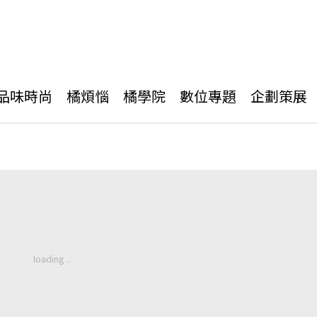
品味時尚
橘煩惱
橘學院
數位專題
企劃策展