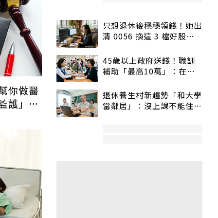
只想退休後穩穩領錢！她出
清 0056 換這 3 檔好股：
股價高點照樣買
45歲以上政府送錢！職訓
補助「最高10萬」：在
職、待業都能申請
幫你做醫
退休養生村新趨勢「和大學
監護」可
當鄰居」：沒上課不能住、
宿舍變養老房