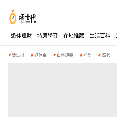
退休理財
持續學習
在地推薦
生活百科
養生村
退休金
自書遺囑
補助
獨老