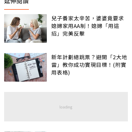
延伸閱讀
兒子養家太辛苦，婆婆竟要求
媳婦家用AA制！媳婦「用這
招」完美反擊
新年計劃總跳票？避開「2大地
雷」教你成功實現目標！(附實
用表格)