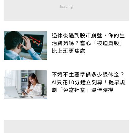
退休後遇到股市崩盤，你的生
活費夠嗎？當心「被迫賣股」
比上班更焦慮
不婚不生要準備多少退休金？
AI只花10分鐘立刻算！提早規
劃「免當社畜」最佳時機