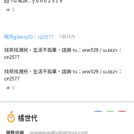
📩 TG 私訊：y u n 0 2 5 1 9
0
喝茶gleezyID：cp2577
7 個月內
找茶找湘兒，生活不孤單。諮詢 ᴛɢ：ʙғᴡ529 / ɢʟᴇᴇᴢʏ：
ᴄᴘ2577
找茶找湘兒，生活不孤單。諮詢 ᴛɢ：ʙғᴡ529 / ɢʟᴇᴇᴢʏ：
ᴄᴘ2577
0
服務信箱
orangevip@udngroup.com