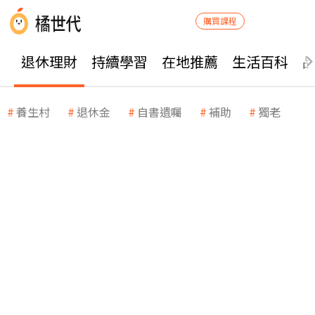
購買課程
退休理財
持續學習
在地推薦
生活百科
養生村
退休金
自書遺囑
補助
獨老