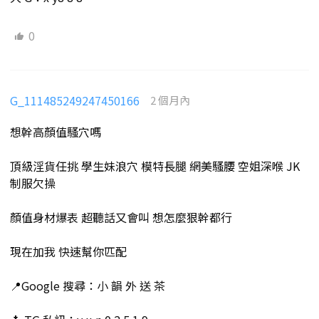
0
G_111485249247450166
2 個月內
想幹高顏值騷穴嗎
頂級淫貨任挑 學生妹浪穴 模特長腿 網美騷腰 空姐深喉 JK
制服欠操
顏值身材爆表 超聽話又會叫 想怎麼狠幹都行
現在加我 快速幫你匹配
📍Google 搜尋：小 韻 外 送 茶