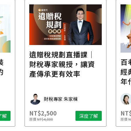
│
百老匯踢踏舞｜穿越
高
資
經典，踏出爵士黃金
場！
年代
家
承
學魚老師 Michelle
NT$6,800
NT$
了解
深度了解
原價
NT$8,200
原價
N