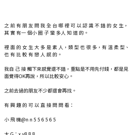
之 前 有 朋 友 問 我 全 台 哪 裡 可 以 認 識 不 錯 的 女 生，
其 實 有一 個小 圈 子 蠻 多人 知 道 的。
裡 面 的 女 生 大 多 是 素 人，類 型 也 很 多，有 溫 柔 型、
也 有 比 較 有 戀 人 感 的。
我自 己 接 觸下來感覺還不錯，重點是不用先付錢，都是見
面覺得OK再說，所以比較安心。
之前去過的朋友不少都還會再找。
有 興 趣 的 可 以 直 接 問 問 看：
小 飛 機@n n 5 5 6 5 6 5
大 G：x y8 8 8