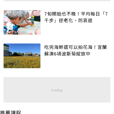
7旬開始也不晚！平均每日「7
千步」逆老化、防哀退
吃完海鮮還可以拍花海！宜蘭
蘇澳6頃波斯菊綻放中
推薦課程