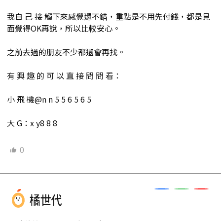
我自 己 接 觸下來感覺還不錯，重點是不用先付錢，都是見
面覺得OK再說，所以比較安心。
之前去過的朋友不少都還會再找。
有 興 趣 的 可 以 直 接 問 問 看：
小 飛 機@n n 5 5 6 5 6 5
大 G：x y8 8 8
0