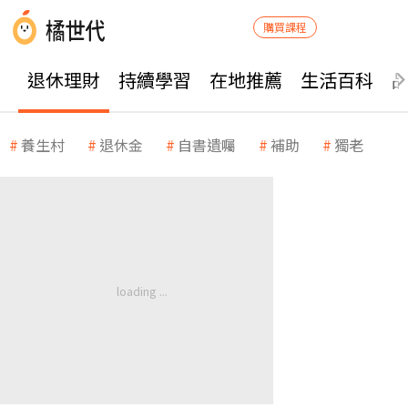
購買課程
退休理財
持續學習
在地推薦
生活百科
養生村
退休金
自書遺囑
補助
獨老