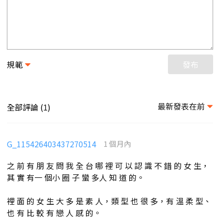
規範
發布
最新發表在前
全部評論 (
)
1
G_115426403437270514
1 個月內
之 前 有 朋 友 問 我 全 台 哪 裡 可 以 認 識 不 錯 的 女 生，
其 實 有一 個小 圈 子 蠻 多人 知 道 的。
裡 面 的 女 生 大 多 是 素 人，類 型 也 很 多，有 溫 柔 型、
也 有 比 較 有 戀 人 感 的。