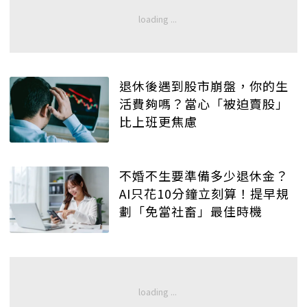
退休後遇到股市崩盤，你的生
活費夠嗎？當心「被迫賣股」
比上班更焦慮
不婚不生要準備多少退休金？
AI只花10分鐘立刻算！提早規
劃「免當社畜」最佳時機