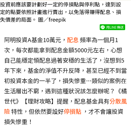
投資前應該要計劃好一定的停損點與停利點，達到設
定的點要依照計畫進行賣出，以免落得賺得配息、損
失價差的局面。 圖／freepik
用LINE傳送
阿明投資A基金10萬元，
配息
頻率為一個月1
次，每次都能拿到配息金額5000元左右，心想
自己能穩定領配息過著安穩的生活了，沒想到5
年下來，基金的淨值不升反降，甚至已經不到當
初投資本金的一半了，損失慘重…類似的案例在
生活層出不窮，遇到這種狀況該怎麼辦呢？《橘
世代》【理財攻略】提醒，配息基金具有
分散風
險
特性，但依然要設好
停損點
，才不會讓投資
損失慘重！