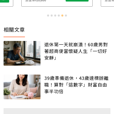
原價
NT$5,600
原價
N
相關文章
退休第一天就崩潰！60歲男對
著超商便當懷疑人生「一切好
安靜」
39歲準備退休，43歲達標辦離
職！算對「這數字」財富自由
事半功倍