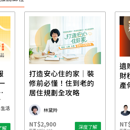
遺
報
打造安心住的家｜裝
財
一
修前必懂！住到老的
產
一
居住規劃全攻略
先
毒生活
林黛羚
NT$2,900
NT$
深度了解
了解