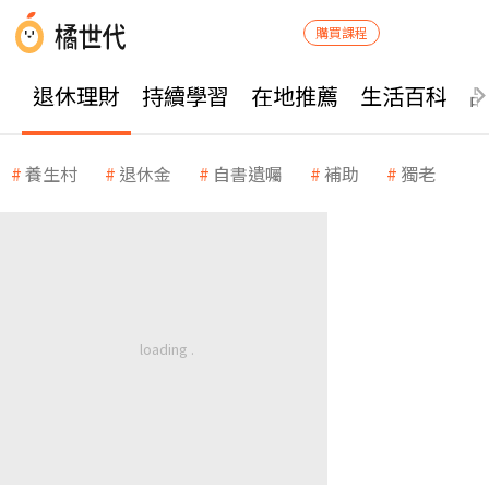
購買課程
退休理財
持續學習
在地推薦
生活百科
養生村
退休金
自書遺囑
補助
獨老