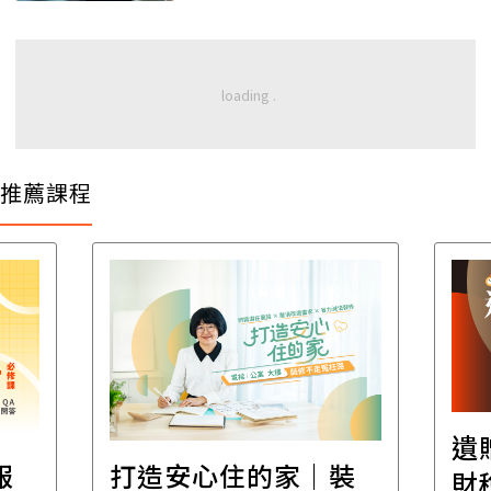
推薦課程
遺
報
打造安心住的家｜裝
財