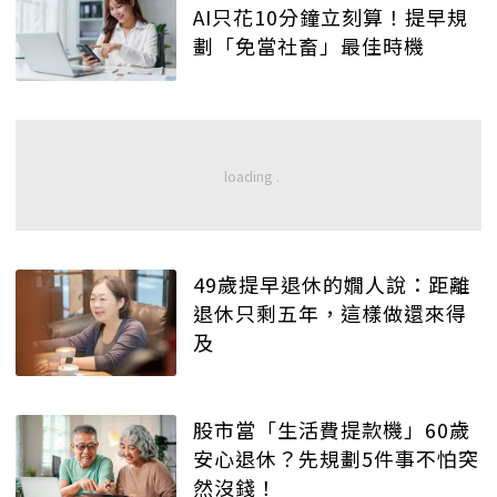
AI只花10分鐘立刻算！提早規
劃「免當社畜」最佳時機
49歲提早退休的嫺人說：距離
退休只剩五年，這樣做還來得
及
股市當「生活費提款機」60歲
安心退休？先規劃5件事不怕突
然沒錢！