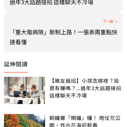
過年3大話題接招 這樣聊天不冷場
「重大傷病險」新制上路！一張表兩重點快
速看懂
延伸閱讀
【親友過招】小孩念哪裡？投
資有賺嗎？...過年3大話題接招
這樣聊天不冷場
銅鑼鄉「開鑼」囉！ 炮仗花公
園，炸出花海迎新春