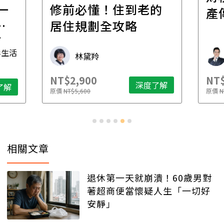
一
修前必懂！住到老的
產
一
居住規劃全攻略
先
毒生活
林黛羚
NT$2,900
NT$
深度了解
了解
原價
NT$5,600
原價
N
相關文章
退休第一天就崩潰！60歲男對
著超商便當懷疑人生「一切好
安靜」