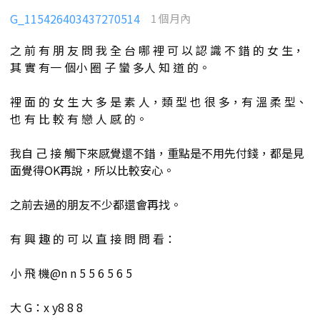
G_115426403437270514
1 個月內
之 前 有 朋 友 問 我 全 台 哪 裡 可 以 認 識 不 錯 的 女 生，
其 實 有一 個小 圈 子 蠻 多人 知 道 的。
裡 面 的 女 生 大 多 是 素 人，類 型 也 很 多，有 溫 柔 型、
也 有 比 較 有 戀 人 感 的。
我自 己 接 觸下來感覺還不錯，重點是不用先付錢，都是見
面覺得OK再說，所以比較安心。
之前去過的朋友不少都還會再找。
有 興 趣 的 可 以 直 接 問 問 看：
小 飛 機@n n 5 5 6 5 6 5
大 G：x y8 8 8