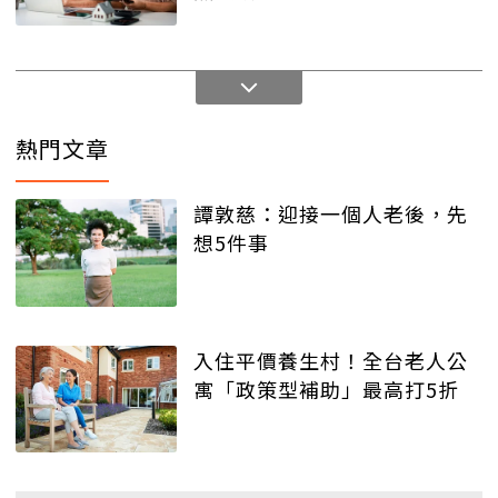
熱門文章
譚敦慈：迎接一個人老後，先
想5件事
入住平價養生村！全台老人公
寓「政策型補助」最高打5折