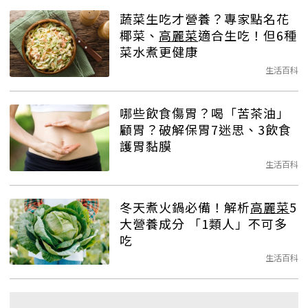
蔬菜生吃才營養？專家點名花
椰菜、
高麗菜
適合生吃！但6種
菜水煮更健康
生活百科
哪些飲食傷胃？喝「苦茶油」
顧胃？破解保胃7迷思、3飲食
護胃黏膜
生活百科
冬天煮火鍋必備！解析
高麗菜
5
大營養成分 「1類人」不可多
吃
生活百科