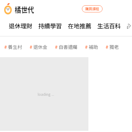
購買課程
退休理財
持續學習
在地推薦
生活百科
養生村
退休金
自書遺囑
補助
獨老