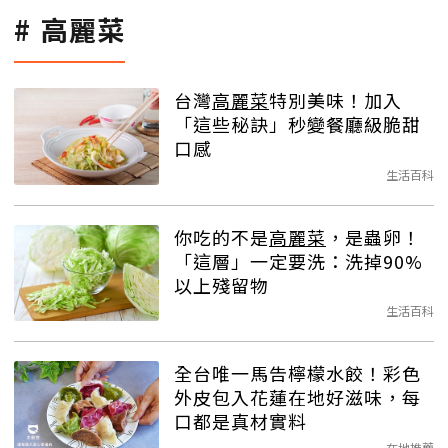
高麗菜
台灣
高麗菜
特別美味！加入
「這些秘訣」秒變餐廳級脆甜
口感
生活百科
你吃的不是
高麗菜
，是蟲卵！
「這層」一定要洗：洗掉90%
以上殘留物
生活百科
全台唯一馬告檸檬水餃！彩色
外皮包入花蓮在地好滋味，每
口都是真材實料
在地推薦