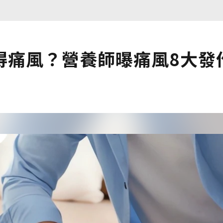
得痛風？營養師曝痛風8大發