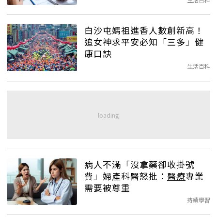
白沙屯媽祖進香人數創新高！
追女神求平安必知「三多」健
康口訣
生活百科
病人不滿「沒拿藥卻收掛號
費」婦產科醫怒批：
醫療
專業
需要被尊重
持續學習