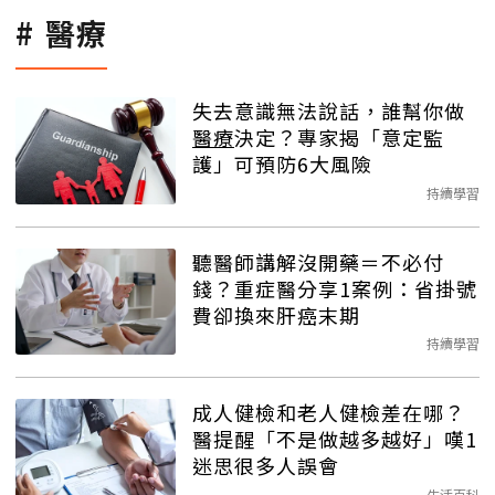
醫療
失去意識無法說話，誰幫你做
醫療
決定？專家揭「意定監
護」可預防6大風險
持續學習
聽醫師講解沒開藥＝不必付
錢？重症醫分享1案例：省掛號
費卻換來肝癌末期
持續學習
成人健檢和老人健檢差在哪？
醫提醒「不是做越多越好」嘆1
迷思很多人誤會
生活百科