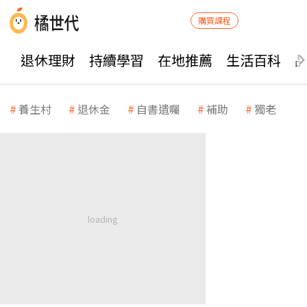
購買課程
退休理財
持續學習
在地推薦
生活百科
養生村
退休金
自書遺囑
補助
獨老