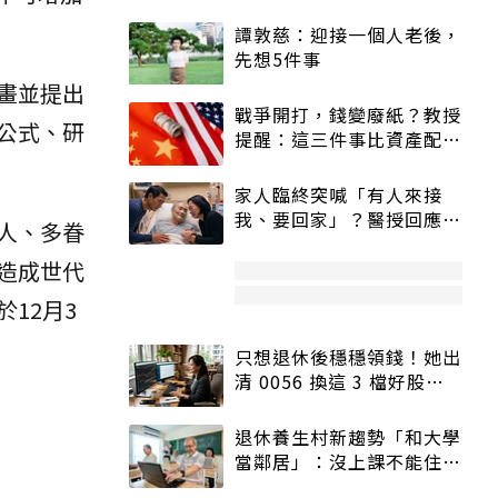
譚敦慈：迎接一個人老後，
先想5件事
畫並提出
戰爭開打，錢變廢紙？教授
公式、研
提醒：這三件事比資產配置
更重要！
家人臨終突喊「有人來接
我、要回家」？醫授回應方
人、多眷
式快學：避免抱憾終生
造成世代
12月3
只想退休後穩穩領錢！她出
清 0056 換這 3 檔好股：
股價高點照樣買
退休養生村新趨勢「和大學
當鄰居」：沒上課不能住、
宿舍變養老房