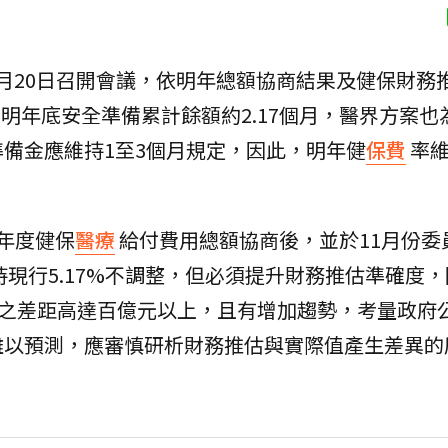
上月20日召開會議，依明年總額協商結果及健保財務
明年底安全準備累計餘額約2.17個月，醫界方案也為2
備金應維持1至3個月規定，因此，明年健
保費
率
年度健保
醫療
給付費用總額協商後，並於11月份委
現行5.17%不調整，但必須提升財務推估準確度，因
值之差距高達百億元以上，且有增加趨勢，考量政府
難以預測，應審慎研析財務推估與實際值產生差異的