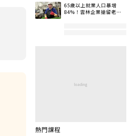
65歲以上就業人口暴增
84%！雲林企業搶留老員
工：穩定性高、經驗豐富
熱門課程