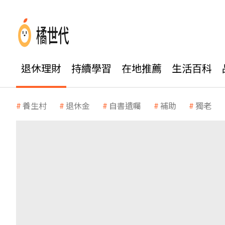
退休理財
持續學習
在地推薦
生活百科
養生村
退休金
自書遺囑
補助
獨老