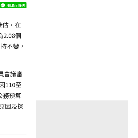
用LINE傳送
推估，在
.08個
維持不變，
員會議審
110至
公務預算
原因及探