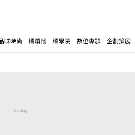
品味時尚
橘煩惱
橘學院
數位專題
企劃策展