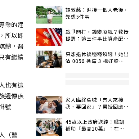
譚敦慈：迎接一個人老後，
先想5件事
專業的建
戰爭開打，錢變廢紙？教授
，所以即
提醒：這三件事比資產配置
媒體，醫
更重要！
只想退休後穩穩領錢！她出
只有繼續
清 0056 換這 3 檔好股：
股價高點照樣買
人也有這
族遺傳疾
家人臨終突喊「有人來接
掛號
我、要回家」？醫授回應方
式快學：避免抱憾終生
45歲以上政府送錢！職訓
補助「最高10萬」：在
人（醫
職、待業都能申請