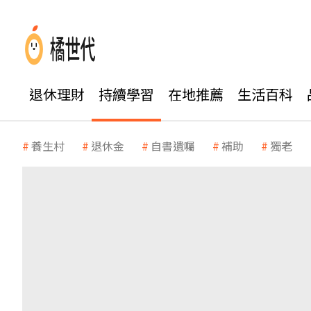
退休理財
持續學習
在地推薦
生活百科
養生村
退休金
自書遺囑
補助
獨老