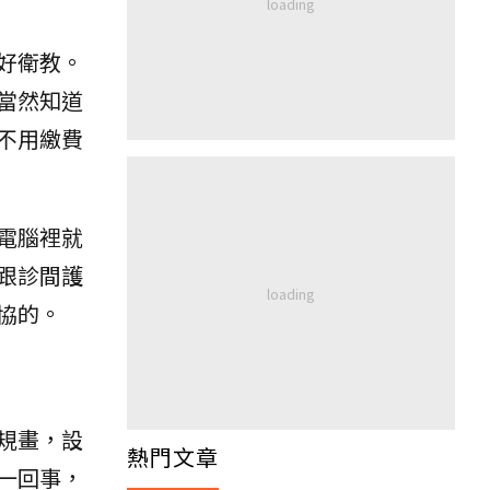
好衛教。
當然知道
不用繳費
電腦裡就
跟診間護
協的。
規畫，設
熱門文章
一回事，