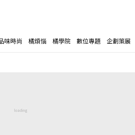
品味時尚
橘煩惱
橘學院
數位專題
企劃策展