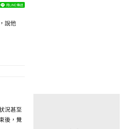
用LINE傳送
，說他
狀況甚至
束後，覺