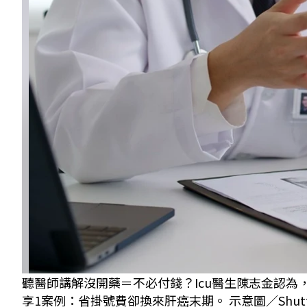
聽醫師講解沒開藥＝不必付錢？Icu醫生陳志金認
享1案例：省掛號費卻換來肝癌末期。 示意圖／Shutter