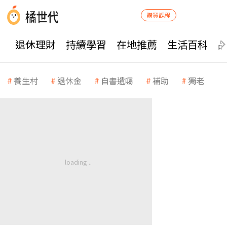
購買課程
退休理財
持續學習
在地推薦
生活百科
養生村
退休金
自書遺囑
補助
獨老