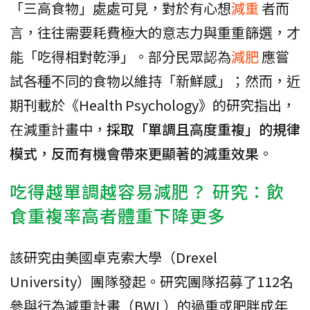
「三高食物」處處可見，對於有心想
減重
者而
言，往往需要耗費極大的意志力與重重篩選，才
能「吃得相對乾淨」。部分民眾認為
減肥
應嘗
試各種不同的食物以維持「新鮮感」；然而，近
期刊載於《Health Psychology》的研究指出，
在減重計畫中，
採取「單調且高度重複」的規律
模式，反而有機會帶來更顯著的減重效果
。
吃得越單調越容易減肥？ 研究：飲
食重複率高者體重下降更多
該研究由美國卓克索大學（Drexel
University）團隊發起。研究團隊招募了112名
參與行為減重計畫（BWL）的過重或肥胖成年