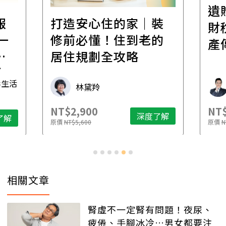
遺
報
打造安心住的家｜裝
財
一
修前必懂！住到老的
產
一
居住規劃全攻略
先
毒生活
林黛羚
NT$2,900
NT$
深度了解
了解
原價
NT$5,600
原價
N
相關文章
腎虛不一定腎有問題！夜尿、
疲倦、手腳冰冷…男女都要注