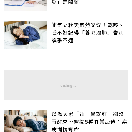
炎」是關鍵
節氣立秋天氣熱又燥！乾咳、
睡不好記得「養陰潤肺」告別
換季不適
以為太累「睡一覺就好」卻沒
再醒來…醫揭5種異常疲倦：疾
病悄悄奪命