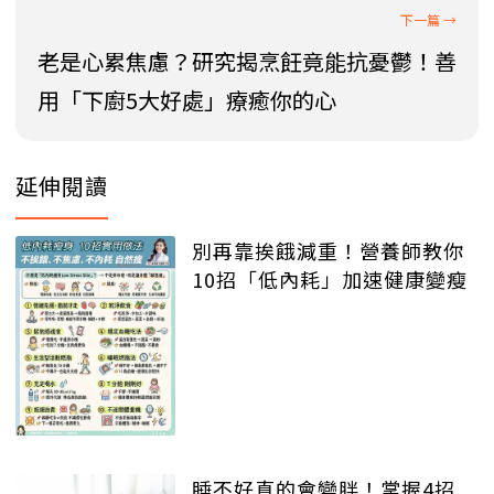
老是心累焦慮？研究揭烹飪竟能抗憂鬱！善
用「下廚5大好處」療癒你的心
延伸閱讀
別再靠挨餓減重！營養師教你
10招「低內耗」加速健康變瘦
睡不好真的會變胖！掌握4招