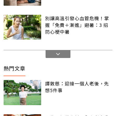
別讓高溫引發心血管危機！掌
握「免費＋漸進」避暑：3 招
防心梗中暑
熱門文章
譚敦慈：迎接一個人老後，先
想5件事