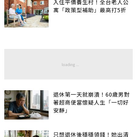
入住平價養生村！全台老人公
寓「政策型補助」最高打5折
退休第一天就崩潰！60歲男對
著超商便當懷疑人生「一切好
安靜」
只想退休後穩穩領錢！她出清