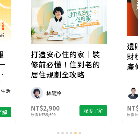
遺
報
打造安心住的家｜裝
財
一
修前必懂！住到老的
產
一
居住規劃全攻略
先
毒生活
林黛羚
NT$2,900
NT$
深度了解
了解
原價
NT$5,600
原價
N