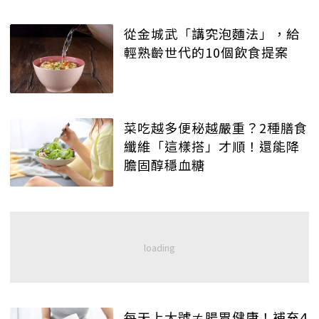
從金城武「講究泡麵法」，給
輕熟齡世代的10個飲食提案
菜吃越多便秘越嚴重？2種膳食
纖維「這樣搭」才順！還能降
膽固醇穩血糖
每天上大號≠腸胃健康！補充4