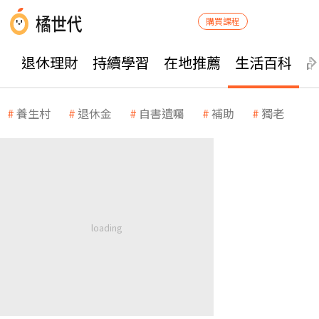
購買課程
退休理財
持續學習
在地推薦
生活百科
養生村
退休金
自書遺囑
補助
獨老