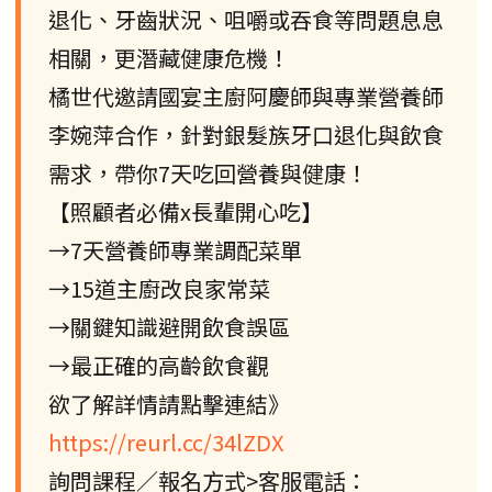
退化、牙齒狀況、咀嚼或吞食等問題息息
相關，更潛藏健康危機！
橘世代邀請國宴主廚阿慶師與專業營養師
李婉萍合作，針對銀髮族牙口退化與飲食
需求，帶你7天吃回營養與健康！
【照顧者必備x長輩開心吃】
→7天營養師專業調配菜單
→15道主廚改良家常菜
→關鍵知識避開飲食誤區
→最正確的高齡飲食觀
欲了解詳情請點擊連結》
https://reurl.cc/34lZDX
詢問課程／報名方式>客服電話：