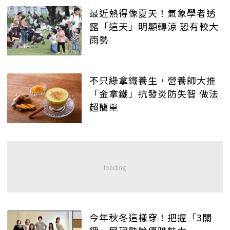
最近熱得像夏天！氣象學者透
露「這天」明顯轉涼 恐有較大
雨勢
不只綠拿鐵養生，營養師大推
「金拿鐵」抗發炎防失智 做法
超簡單
今年秋冬這樣穿！把握「3關