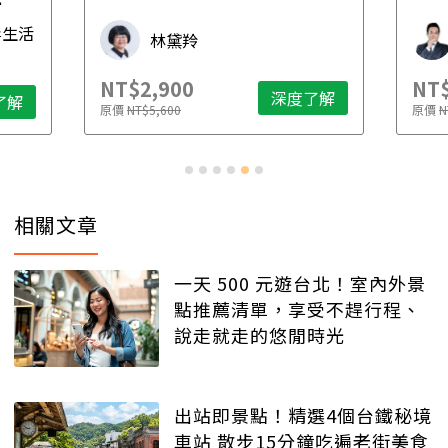
先
毒生活
林黛羚
NT$2,900
NT$
深度了解
了解
原價
NT$5,600
原價
N
相關文章
一天 500 元遊台北！室內外景
點推薦清單，享受不趕行程、
說走就走的悠閒時光
出站即景點！精選4個台鐵秘境
車站 散步15分鐘吃遍老街美食