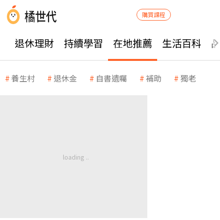
購買課程
退休理財
持續學習
在地推薦
生活百科
養生村
退休金
自書遺囑
補助
獨老