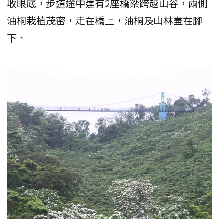
收眼底，步道途中建有2座橋梁跨越山谷，兩側
油桐栽植茂密，走在橋上，油桐及山林盡在腳
下、