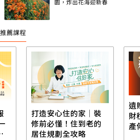
園，炸出花海迎新春
推薦課程
遺
報
打造安心住的家｜裝
財
一
修前必懂！住到老的
產
一
居住規劃全攻略