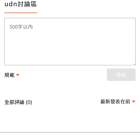
udn討論區
規範
發布
最新發表在前
全部評論 (
)
0