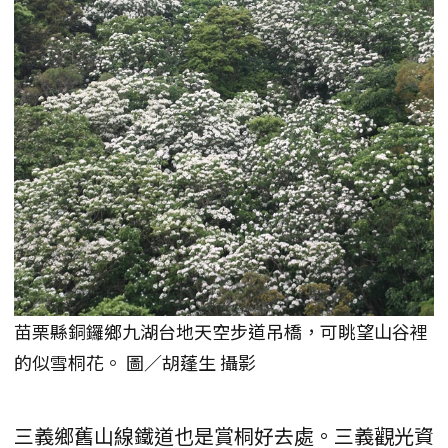
苗栗縣銅鑼鄉九湖台地天空步道吊橋，可眺望山谷裡
的似雪桐花。 圖／胡蓬生 攝影
三義鄉舊山線鐵道也是賞桐好去處。三義觀光資