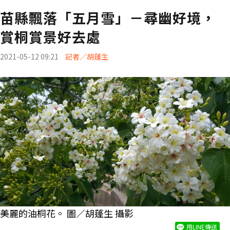
苗縣飄落「五月雪」－尋幽好境，
賞桐賞景好去處
2021-05-12 09:21
記者／胡蓬生
美麗的油桐花。 圖／胡蓬生 攝影
用LINE傳送