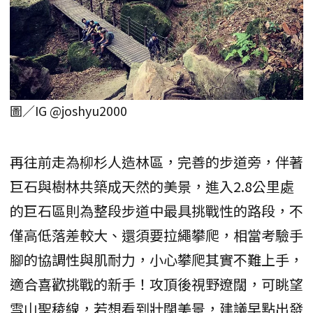
圖／IG @joshyu2000
再往前走為柳杉人造林區，完善的步道旁，伴著
巨石與樹林共築成天然的美景，進入2.8公里處
的巨石區則為整段步道中最具挑戰性的路段，不
僅高低落差較大、還須要拉繩攀爬，相當考驗手
腳的協調性與肌耐力，小心攀爬其實不難上手，
適合喜歡挑戰的新手！攻頂後視野遼闊，可眺望
雪山聖稜線，若想看到壯闊美景，建議早點出發