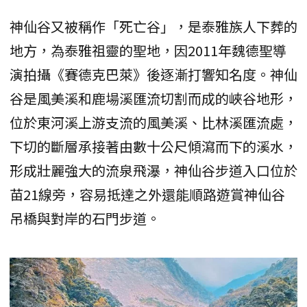
神仙谷又被稱作「死亡谷」，是泰雅族人下葬的
地方，為泰雅祖靈的聖地，因2011年魏德聖導
演拍攝《賽德克巴萊》後逐漸打響知名度。神仙
谷是風美溪和鹿場溪匯流切割而成的峽谷地形，
位於東河溪上游支流的風美溪、比林溪匯流處，
下切的斷層承接著由數十公尺傾瀉而下的溪水，
形成壯麗強大的流泉飛瀑，神仙谷步道入口位於
苗21線旁，容易抵達之外還能順路遊賞神仙谷
吊橋與對岸的石門步道。