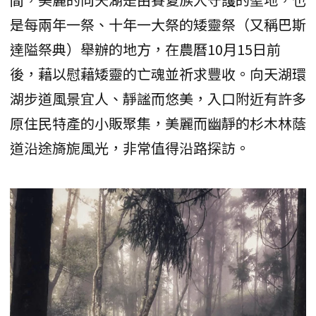
是每兩年一祭、十年一大祭的矮靈祭（又稱巴斯
達隘祭典）舉辦的地方，在農曆10月15日前
後，藉以慰藉矮靈的亡魂並祈求豐收。向天湖環
湖步道風景宜人、靜謐而悠美，入口附近有許多
原住民特產的小販聚集，美麗而幽靜的杉木林蔭
道沿途旖旎風光，非常值得沿路探訪。