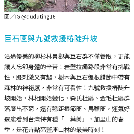
圖／IG @duduting16
巨石區與九號救援椿陡升坡
沿途優美的柳杉林景觀與巨石群不僅養眼，更能
讓人忘卻身體的辛苦！岩壁拉繩路段非常有挑戰
性，既刺激又有趣，樹木與巨石盤根錯節中帶有
森林的神祕感，非常有可看性！九號救援椿陡升
坡開始，林相開始變化，森氏杜鵑、金毛杜鵑群
落層出不窮，還有翹距根節蘭、馬鞭蘭，運氣好
還能看到台灣特有種「一葉蘭」，加里山的春
季，是花卉點亮整座山林的最美時刻！