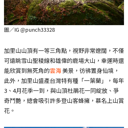
圖／IG @punch33328
加里山山頂有一等三角點，視野非常遼闊，不僅
可遠眺雪山聖稜線和雄偉的鹿場大山，幸運時還
能欣賞到無死角的
雲海
美景，彷彿置身仙境，
此外，加里山盛產台灣特有種「一葉蘭」，每年
3、4月花季一到，與山頂杜鵑花一同綻放、爭
奇鬥艷，總會吸引許多登山客蜂擁，慕名上山賞
花。