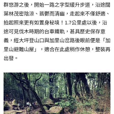
群悠游之後，開始一路之字型緩升步道，沿途闊
葉林茂密陰涼、蓊鬱而清幽，走起來不僅舒適、
拍起照來更有如置身秘境！1.7公里處以後，沿
途可見伐木時期的台車鐵軌，甚具歷史保存意
義，經大坪登山口與加里山岔路後眼前便是「加
里山避難山屋」，適合在此處稍作休憩，整裝再
出發。