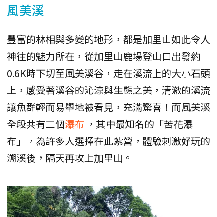
風美溪
豐富的林相與多變的地形，都是加里山如此令人
神往的魅力所在，從加里山鹿場登山口出發約
0.6K時下切至風美溪谷，走在溪流上的大小石頭
上，感受著溪谷的沁涼與生態之美，清澈的溪流
讓魚群輕而易舉地被看見，充滿驚喜！而風美溪
全段共有三個
瀑布
，其中最知名的「苦花瀑
布」，為許多人選擇在此紮營，體驗刺激好玩的
溯溪後，隔天再攻上加里山。