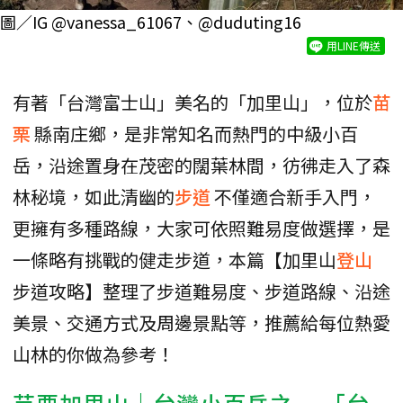
圖／IG @vanessa_61067、@duduting16
用LINE傳送
有著「台灣富士山」美名的「加里山」，位於
苗
栗
縣南庄鄉，是非常知名而熱門的中級小百
岳，沿途置身在茂密的闊葉林間，彷彿走入了森
林秘境，如此清幽的
步道
不僅適合新手入門，
更擁有多種路線，大家可依照難易度做選擇，是
一條略有挑戰的健走步道，本篇【加里山
登山
步道攻略】整理了步道難易度、步道路線、沿途
美景、交通方式及周邊景點等，推薦給每位熱愛
山林的你做為參考！