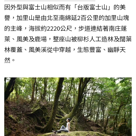
因外型與富士山相似而有「台版富士山」的美
譽，加里山是由北至南綿延2百公里的加里山塊
的主峰，海拔約2220公尺，步道連結著南庄蓬
萊、風美及鹿場，整座山被柳杉人工造林及闊葉
林覆蓋、風美溪從中穿越，生態豐富、幽靜天
然。