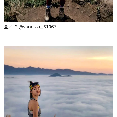
圖／IG @vanessa_61067