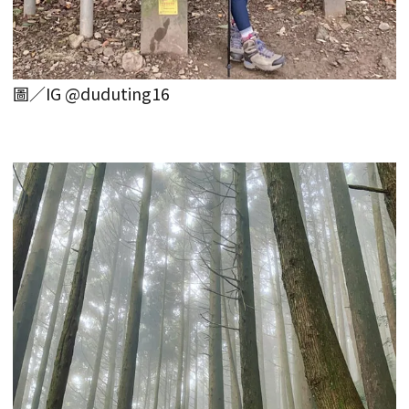
圖／IG @duduting16