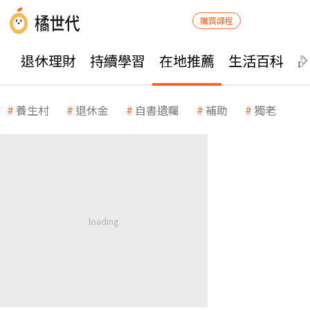
購買課程
退休理財
持續學習
在地推薦
生活百科
養生村
退休金
自書遺囑
補助
獨老