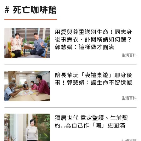
死亡咖啡館
用愛與尊重送別生命！同志身
後事壽衣、訃聞稱謂如何選？
郭慧娟：這樣做才圓滿
生活百科
陪長輩玩「喪禮桌遊」聊身後
事！郭慧娟：讓生命不留遺憾
生活百科
獨居世代 意定監護、生前契
約...為自己作「囑」更圓滿
持續學習