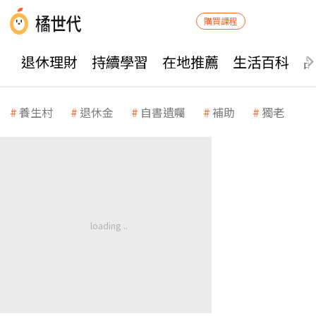
購買課程
退休理財
持續學習
在地推薦
生活百科
養生村
退休金
自書遺囑
補助
獨老