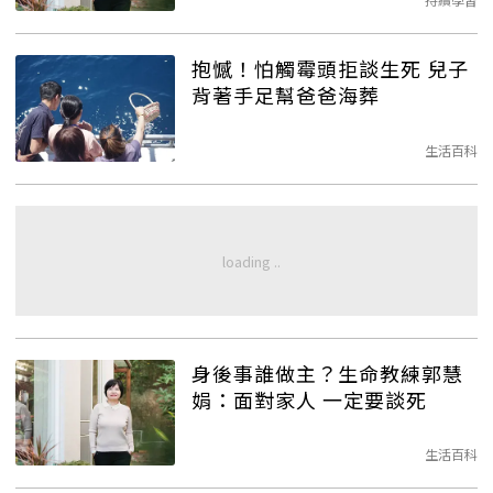
抱憾！怕觸霉頭拒談生死 兒子
背著手足幫爸爸海葬
生活百科
身後事誰做主？生命教練郭慧
娟：面對家人 一定要談死
生活百科