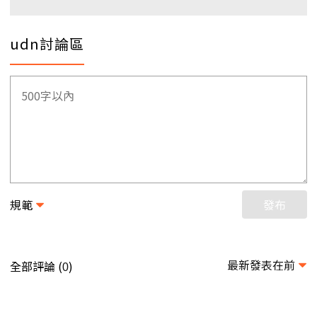
udn討論區
規範
發布
最新發表在前
全部評論 (
)
0