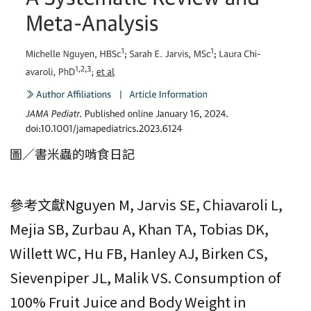
圖／書米蟲的啃食日記
參考文獻Nguyen M, Jarvis SE, Chiavaroli L,
Mejia SB, Zurbau A, Khan TA, Tobias DK,
Willett WC, Hu FB, Hanley AJ, Birken CS,
Sievenpiper JL, Malik VS. Consumption of
100% Fruit Juice and Body Weight in