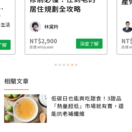
產
一
居住規劃全攻略
先
毒生活
林黛羚
NT$2,900
NT$
深度了解
了解
原價
NT$5,600
原價
N
相關文章
低碳日也能爽吃甜食！3甜品
「熱量超低」市場就有賣，還
能抗老補纖維