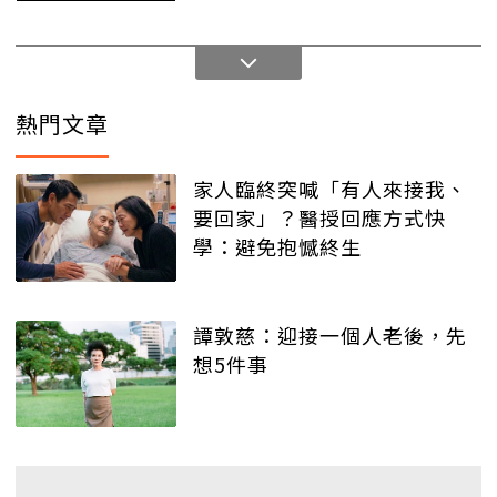
熱門文章
家人臨終突喊「有人來接我、
要回家」？醫授回應方式快
學：避免抱憾終生
譚敦慈：迎接一個人老後，先
想5件事