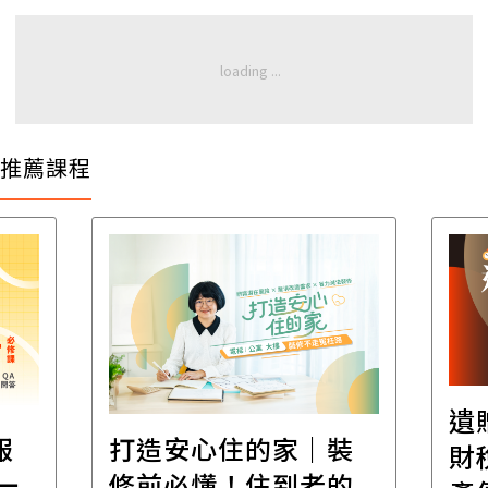
推薦課程
遺
報
打造安心住的家｜裝
財
一
修前必懂！住到老的