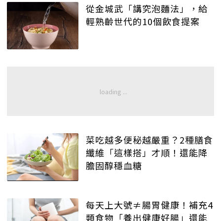
從金城武「講究泡麵法」，給
輕熟齡世代的10個飲食提案
菜吃越多便秘越嚴重？2種膳食
纖維「這樣搭」才順！還能降
膽固醇穩血糖
每天上大號≠腸胃健康！補充4
類食物「養出健康好腸」還能