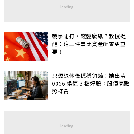
戰爭開打，錢變廢紙？教授提
醒：這三件事比資產配置更重
要！
只想退休後穩穩領錢！她出清
0056 換這 3 檔好股：股價高點
照樣買