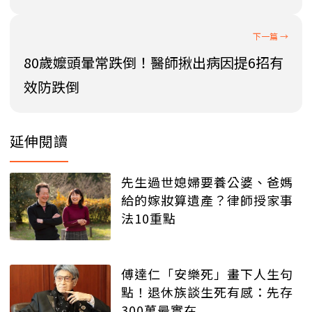
80歲嬤頭暈常跌倒！醫師揪出病因提6招有
效防跌倒
延伸閱讀
先生過世媳婦要養公婆、爸媽
給的嫁妝算遺產？律師授家事
法10重點
傅達仁「安樂死」畫下人生句
點！退休族談生死有感：先存
300萬最實在