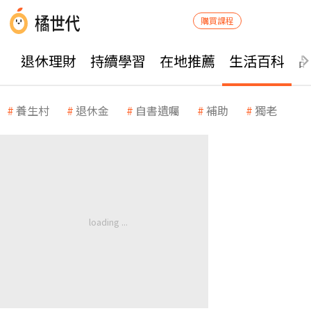
購買課程
退休理財
持續學習
在地推薦
生活百科
養生村
退休金
自書遺囑
補助
獨老