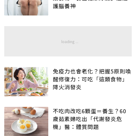
護腦養神
免疫力也會老化？把握5原則喚
醒修復力：可吃「這類食物」
降火消發炎
不吃肉改吃6顆蛋＝養生？60
歲茹素婦吃出「代謝發炎危
機」醫：體質問題