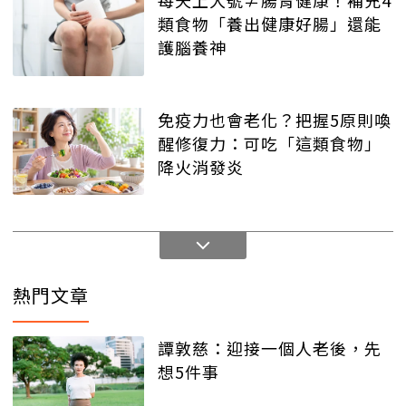
每天上大號≠腸胃健康！補充4
類食物「養出健康好腸」還能
護腦養神
免疫力也會老化？把握5原則喚
醒修復力：可吃「這類食物」
降火消發炎
熱門文章
譚敦慈：迎接一個人老後，先
想5件事