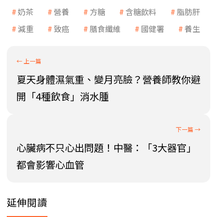
奶茶
營養
方糖
含糖飲料
脂肪肝
減重
致癌
膳食纖維
國健署
養生
夏天身體濕氣重、變月亮臉？營養師教你避
開「4種飲食」消水腫
心臟病不只心出問題！中醫：「3大器官」
都會影響心血管
延伸閱讀