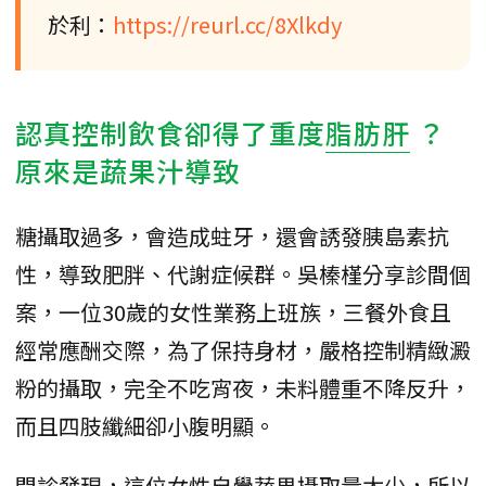
於利：
https://reurl.cc/8Xlkdy
認真控制飲食卻得了重度
脂肪肝
？
原來是蔬果汁導致
糖攝取過多，會造成蛀牙，還會誘發胰島素抗
性，導致肥胖、代謝症候群。吳榛槿分享診間個
案，一位30歲的女性業務上班族，三餐外食且
經常應酬交際，為了保持身材，嚴格控制精緻澱
粉的攝取，完全不吃宵夜，未料體重不降反升，
而且四肢纖細卻小腹明顯。
問診發現，這位女性自覺蔬果攝取量太少，所以