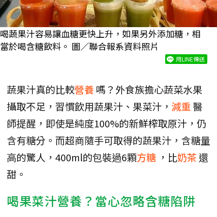
喝蔬果汁容易讓血糖更快上升，如果另外添加糖，相
當於喝含糖飲料。 圖／聯合報系資料照片
用LINE傳送
蔬果汁真的比較
營養
嗎？外食族擔心蔬菜水果
攝取不足，習慣飲用蔬果汁、果菜汁，
減重
醫
師提醒，即使是純度100%的新鮮榨取原汁，仍
含有糖分。而超商隨手可取得的蔬果汁，含糖量
高的驚人，400ml的包裝過6顆
方糖
，比
奶茶
還
甜。
喝果菜汁營養？當心忽略含糖陷阱