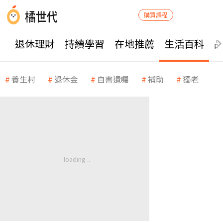
購買課程
退休理財
持續學習
在地推薦
生活百科
養生村
退休金
自書遺囑
補助
獨老