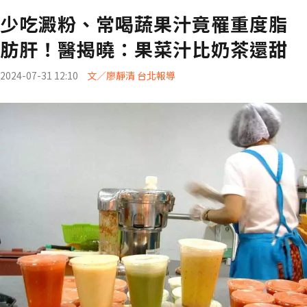
少吃澱粉、常喝蔬果汁竟罹重度脂
肪肝！醫揭曉：果菜汁比奶茶還甜
2024-07-31 12:10
文／廖靜清 台北報導