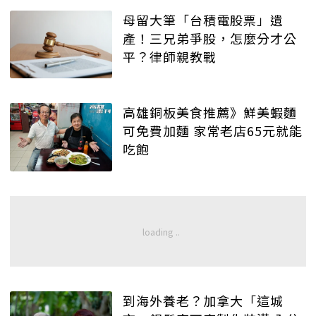
母留大筆「台積電股票」遺
產！三兄弟爭股，怎麼分才公
平？律師親教戰
高雄銅板美食推薦》鮮美蝦麵
可免費加麵 家常老店65元就能
吃飽
到海外養老？加拿大「這城