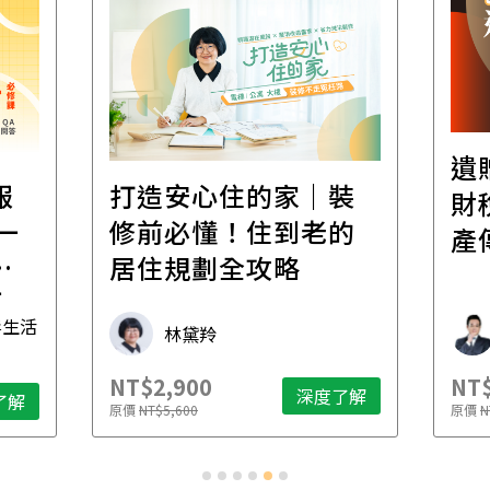
遺
報
打造安心住的家｜裝
財
一
修前必懂！住到老的
產
一
居住規劃全攻略
先
毒生活
林黛羚
NT$2,900
NT$
深度了解
了解
原價
NT$5,600
原價
N