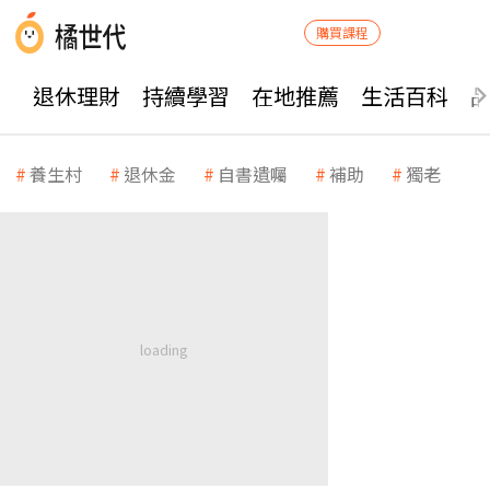
購買課程
退休理財
持續學習
在地推薦
生活百科
養生村
退休金
自書遺囑
補助
獨老