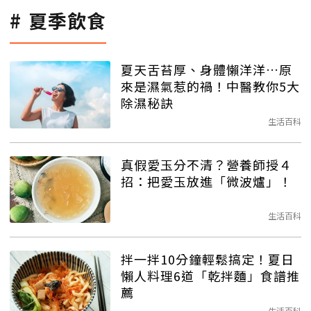
夏季飲食
夏天舌苔厚、身體懶洋洋…原
來是濕氣惹的禍！中醫教你5大
除濕秘訣
生活百科
真假愛玉分不清？營養師授４
招：把愛玉放進「微波爐」！
生活百科
拌一拌10分鐘輕鬆搞定！夏日
懶人料理6道「乾拌麵」食譜推
薦
生活百科