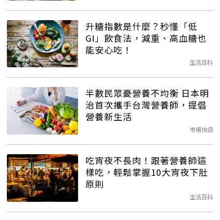
升糖指數是什麼？秒懂「低
GI」飲食法，減重、高血糖也
能安心吃！
生活百科
半數民眾憂營養不均衡 日本明
治首次攜手台灣營養師，提倡
營養新生活
市場快訊
吃宵夜不長肉！跟著營養師這
樣吃，輕鬆掌握10大宵夜下肚
原則
生活百科