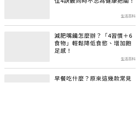
住4訣竅同時不忘為健康把關！
生活百科
減肥嘴饞怎麼辦？「4習慣＋6
食物」輕鬆降低食慾、增加飽
足感！
生活百科
早餐吃什麼？原來這幾款常見
菜單都是NG組合！
生活百科
實施「斷食、戒糖」體重為什
麼還是掉不下來？營養師大解
密！