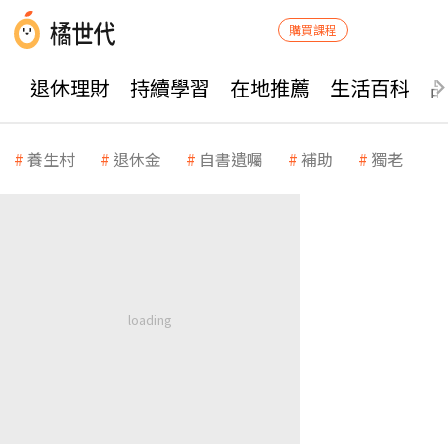
購買課程
退休理財
持續學習
在地推薦
生活百科
養生村
退休金
自書遺囑
補助
獨老