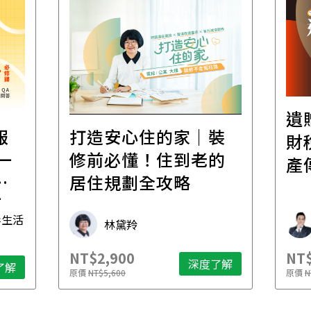
遺贈稅規劃直播課│
家｜裝
財稅專家親授，讓資
到老的
產傳承更有效率
略
財稅專家 朱家棟
NT$2,500
深度了解
深度了解
原價
NT$4,888