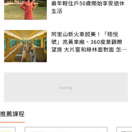
最年輕住戶50歲開始享受退休
生活
阿里山新火車超美！「栩悅
號」亮黃車廂、360度景觀瞭
望席 大片窗和綠林面對面 怎麼
訂票？路線？車廂服務？
推薦課程