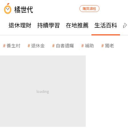
購買課程
退休理財
持續學習
在地推薦
生活百科
養生村
退休金
自書遺囑
補助
獨老