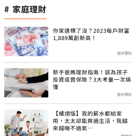
家庭理財
你家達標了沒？2023每戶財富
1,889萬創新高！
退休理財
新手爸媽理財指南！該為孩子
投資或買保險？3大考量一次搞
懂
退休理財
【橘煩惱】我的薪水都給家
用，太太卻能爽過生活，我越
來越喘不過氣…
橘煩惱