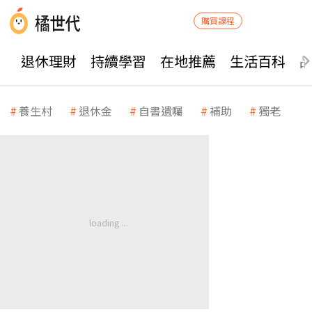
購買課程
退休理財
持續學習
在地推薦
生活百科
養生村
退休金
自書遺囑
補助
獨老