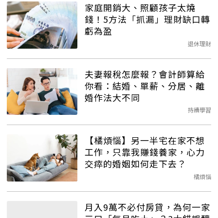
家庭開銷大、照顧孩子太燒
錢！5方法「抓漏」理財缺口轉
虧為盈
退休理財
夫妻報稅怎麼報？會計師算給
你看：結婚、單薪、分居、離
婚作法大不同
持續學習
【橘煩惱】另一半宅在家不想
工作，只靠我賺錢養家，心力
交瘁的婚姻如何走下去？
橘煩惱
月入9萬不必付房貸，為何一家