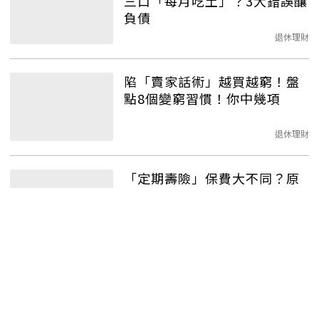
三口「每月吃土」？3大錯誤釀
負債
退休理財
陷「賣家話術」越買越窮！盤
點8個變窮習慣！你中幾項
退休理財
「定期壽險」保費大不同？原
來身體「健康程度」成關鍵！
退休理財
萬一短期「連續繼承財產」！
務必記得這些瑣「稅」事