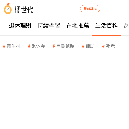
購買課程
退休理財
持續學習
在地推薦
生活百科
養生村
退休金
自書遺囑
補助
獨老