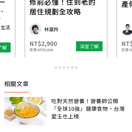
一
修前必懂！住到老的
產
一
居住規劃全攻略
先
毒生活
林黛羚
NT$2,900
NT$
深度了解
了解
原價
NT$5,600
原價
N
相關文章
吃對天然營養！營養師公開
「全球10強」健康食物，台灣
愛玉也上榜