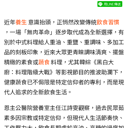
用LINE傳送
近年
養生
意識抬頭，正悄然改變傳統
飲食習慣
，一場「無肉革命」逐步取代成為全新選擇，有
別於中式料理給人重油、重鹽、重調味、多加工
品的刻板印象，近來大眾更青睞調味清爽、擺盤
精緻的素食或
蔬食
料理，尤其韓綜《黑白大
廚：料理階級大戰》等影視節目的推波助瀾下，
健康蔬食已不侷限是特定信仰者的專利，而是現
代人追求的全新飲食生活。
恩主公醫院營養室主任江詩雯觀察，過去民眾茹
素多因宗教或特定信仰，但現代人生活節奏快、
工作壓力大，飲食長期處於高油、高糖的過度加