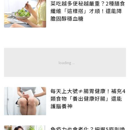
菜吃越多便秘越嚴重？2種膳食
纖維「這樣搭」才順！還能降
膽固醇穩血糖
每天上大號≠腸胃健康！補充4
類食物「養出健康好腸」還能
護腦養神
免疫力也會老化？把握5原則喚