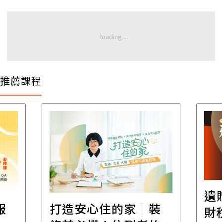
推薦課程
遺
報
打造安心住的家｜裝
財