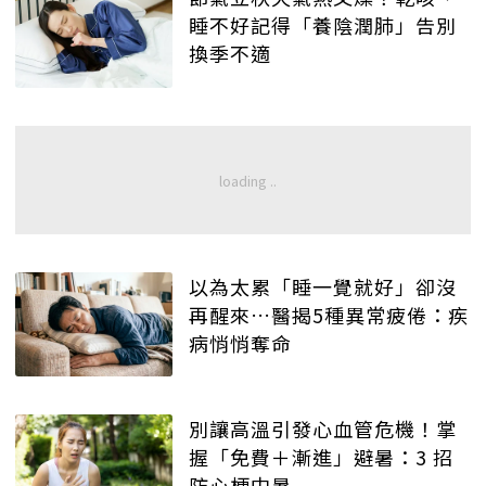
睡不好記得「養陰潤肺」告別
換季不適
以為太累「睡一覺就好」卻沒
再醒來…醫揭5種異常疲倦：疾
病悄悄奪命
別讓高溫引發心血管危機！掌
握「免費＋漸進」避暑：3 招
防心梗中暑