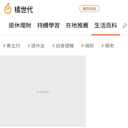
購買課程
退休理財
持續學習
在地推薦
生活百科
養生村
退休金
自書遺囑
補助
獨老