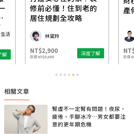
財
一
修前必懂！住到老的
產
一
居住規劃全攻略
先
毒生活
林黛羚
NT$2,900
NT$
深度了解
了解
原價
NT$5,600
原價
N
相關文章
腎虛不一定腎有問題！夜尿、
疲倦、手腳冰冷…男女都要注
意的更年期危機