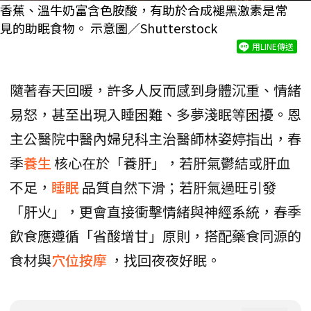
香蕉、溫牛奶富含色胺酸，有助於合成褪黑激素是常
見的助眠食物。 示意圖／Shutterstock
用LINE傳送
隨著春天回暖，許多人反而感到身體沉重、情緒
易怒，甚至出現入睡困難、多夢淺眠等困擾。恩
主公醫院中醫內婦兒科主治醫師林姿婷指出，春
季
養生
核心在於「養肝」，若肝氣鬱結或肝血
不足，
睡眠
品質自然下滑；若肝氣過旺引發
「肝火」，更會直接衝擊情緒與神經系統，春季
飲食應遵循「省酸增甘」原則，搭配藥食同源的
食材與
穴位按摩
，找回夜夜好眠。