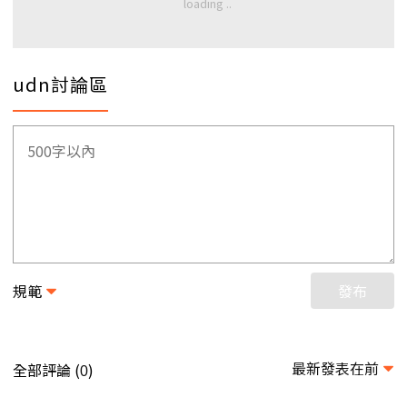
udn討論區
規範
發布
最新發表在前
全部評論 (
)
0