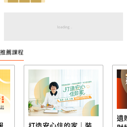
推薦課程
遺
報
打造安心住的家｜裝