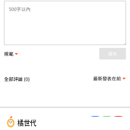
規範
發布
最新發表在前
全部評論 (
)
0