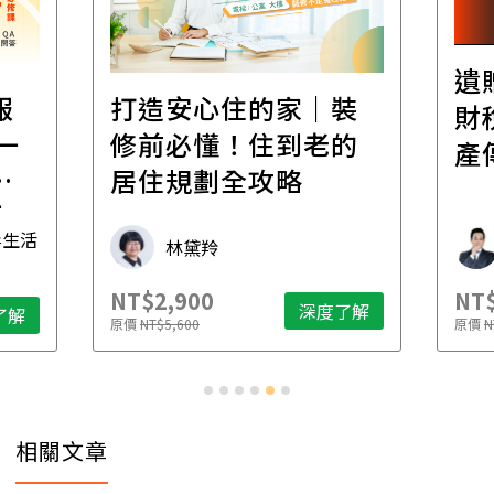
遺
報
打造安心住的家｜裝
財
一
修前必懂！住到老的
產
一
居住規劃全攻略
先
毒生活
林黛羚
NT$2,900
NT$
深度了解
了解
原價
NT$5,600
原價
N
相關文章