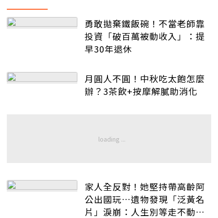
勇敢拋棄鐵飯碗！不當老師靠
投資「破百萬被動收入」：提
早30年退休
月圓人不圓！中秋吃太飽怎麼
辦？3茶飲+按摩解膩助消化
家人全反對！她堅持帶高齡阿
公出國玩…遺物發現「泛黃名
片」淚崩：人生別等走不動才