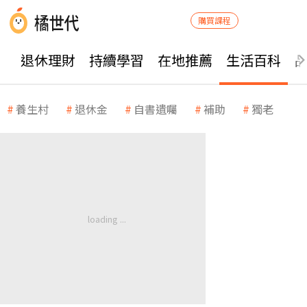
購買課程
退休理財
持續學習
在地推薦
生活百科
養生村
退休金
自書遺囑
補助
獨老