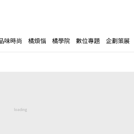
品味時尚
橘煩惱
橘學院
數位專題
企劃策展