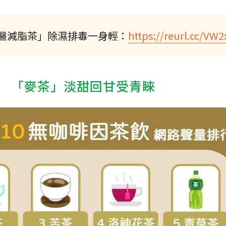
醫減脂茶」除濕排毒一身輕：
https://reurl.cc/VW2
 「麥茶」淡甜回甘受青睞