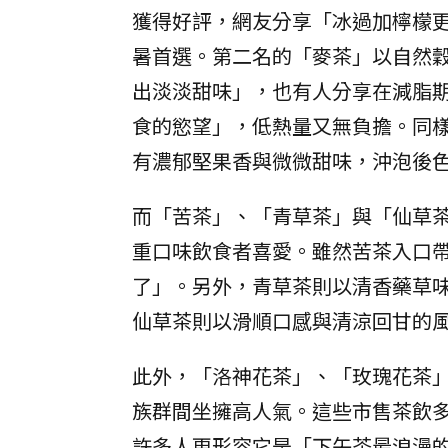
獲得好評，網友分享「冰過加檸檬
暑首選。第二名的「麥茶」以自然
出淡淡甜味」，也有人分享在減脂
食的慾望」，低熱量又無負擔。同
有濃郁堅果香與微微甜味，沖泡後
而「苦茶」、「青草茶」與「仙草
重口味飲食者喜愛。雖然苦茶入口
了」。另外，青草茶則以清香藥草
仙草茶則以滑順口感與清涼回甘的
此外，「洛神花茶」、「玫瑰花茶
族群間坐擁高人氣。這些市售茶飲
許多人更形容它是「下午茶最浪漫