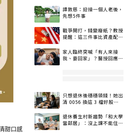
譚敦慈：迎接一個人老後，
先想5件事
戰爭開打，錢變廢紙？教授
提醒：這三件事比資產配置
更重要！
家人臨終突喊「有人來接
我、要回家」？醫授回應方
式快學：避免抱憾終生
只想退休後穩穩領錢！她出
清 0056 換這 3 檔好股：
股價高點照樣買
退休養生村新趨勢「和大學
當鄰居」：沒上課不能住、
清甜口感
宿舍變養老房