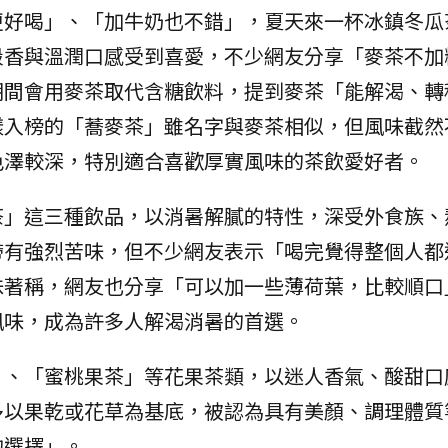
更好喝」、「加牛奶也不錯」，夏天來一杯冰鎮冬瓜
穀香與溫潤口感受到喜愛，不少網友分享「麥茶不加
期間會用麥茶取代含糖飲料，提到麥茶「能解渴、轉
樣入榜的「蕎麥茶」雖名字與麥茶相似，但風味截然
色澤較深，特別適合喜歡厚實風味的茶飲愛好者。
茶」這三種飲品，以消暑解膩的特性，深受外食族、
帶有強烈苦味，但不少網友表示「喝完覺得整個人都
味著稱，網友也分享「可以加一些薄荷葉，比較順口
風味，成為許多人解渴消暑的首選。
」、「蜜桃果茶」等花果茶類，以迷人香氣、酸甜口
多以果乾或花草為基底，被認為具有美顏、調理體質
的選擇」。