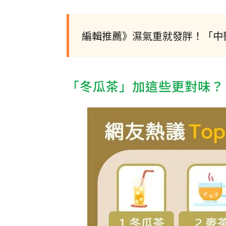
編輯推薦》濕氣重就發胖！「中
「冬瓜茶」加這些更對味？