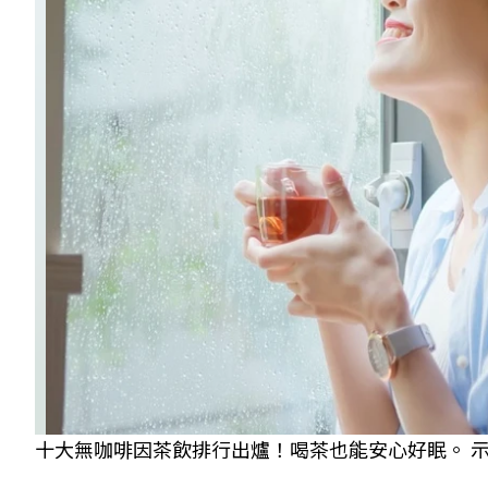
十大無咖啡因茶飲排行出爐！喝茶也能安心好眠。 示意圖／