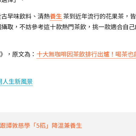
從古早味飲料、清熱
養生
茶到近年流行的花果茶，皆
因攝取，不妨參考這十款熱門茶飲，挑一款適合自己
驗室》，原文為：
十大無咖啡因茶飲排行出爐！喝茶也
開人生新風景
跟譚敦慈學「5招」降溫兼養生