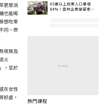
65歲以上就業人口暴增
茶更是消
84%！雲林企業搶留老員
糖也能喝
工：穩定性高、經驗豐富
移想吃零
不同，帶
熬夜族及
退火
」。至於
感在女性
等好處，
熱門課程