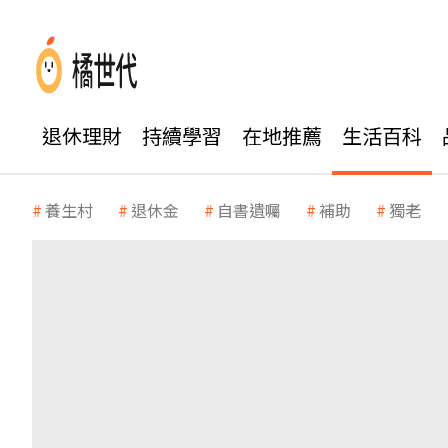
退休理財
持續學習
在地推薦
生活百科
養生村
退休金
自書遺囑
補助
獨老