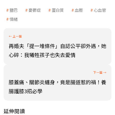
鹽巴
憂鬱症
蛋白質
血壓
心血管
情緒
再婚夫「提一堆條件」自認公平卻外遇，她
心碎：我犧牲孩子也失去愛情
膝蓋痛、關節炎纏身，竟是腸道惹的禍！養
腸護膝3招必學
延伸閱讀