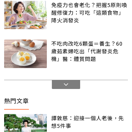
免疫力也會老化？把握5原則喚
醒修復力：可吃「這類食物」
降火消發炎
不吃肉改吃6顆蛋＝養生？60
歲茹素婦吃出「代謝發炎危
機」醫：體質問題
熱門文章
譚敦慈：迎接一個人老後，先
想5件事