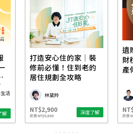
遺
報
打造安心住的家｜裝
財
一
修前必懂！住到老的
產
一
居住規劃全攻略
先
毒生活
林黛羚
NT$2,900
NT$
深度了解
了解
原價
NT$5,600
原價
N