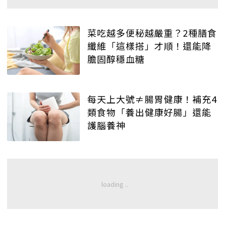
菜吃越多便秘越嚴重？2種膳食
纖維「這樣搭」才順！還能降
膽固醇穩血糖
每天上大號≠腸胃健康！補充4
類食物「養出健康好腸」還能
護腦養神