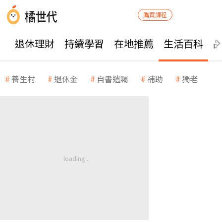
購買課程
退休理財
持續學習
在地推薦
生活百科
養生村
退休金
自書遺囑
補助
獨老