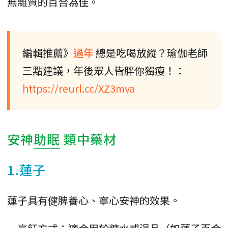
無雜質的百合為佳。
編輯推薦》
過年
總是吃喝放縱？瑜伽老師
三點建議，年後眾人皆胖你獨瘦！：
https://reurl.cc/XZ3mva
安神
助眠
類中藥材
1.蓮子
蓮子具有健脾養心、寧心安神的效果。