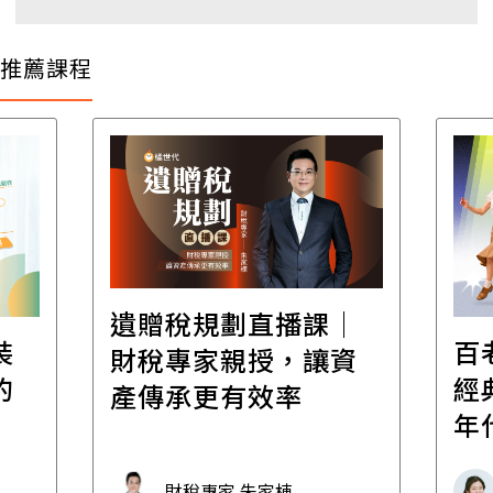
推薦課程
遺贈稅規劃直播課│
裝
百
財稅專家親授，讓資
的
經
產傳承更有效率
年
財稅專家 朱家棟