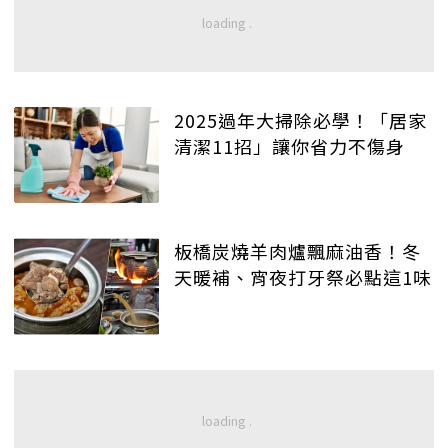
2025過年大掃除必學！「居家
清潔11招」讓你省力不傷身
板橋炭燒羊肉爐飄麻油香！冬
天暖補、宵夜打牙祭必點這1味