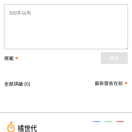
規範
發布
最新發表在前
全部評論 (
)
0