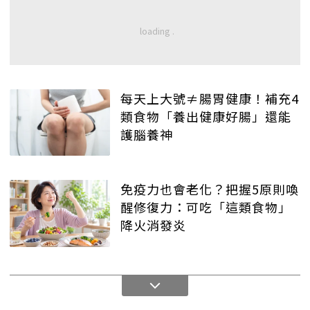
每天上大號≠腸胃健康！補充4
類食物「養出健康好腸」還能
護腦養神
免疫力也會老化？把握5原則喚
醒修復力：可吃「這類食物」
降火消發炎