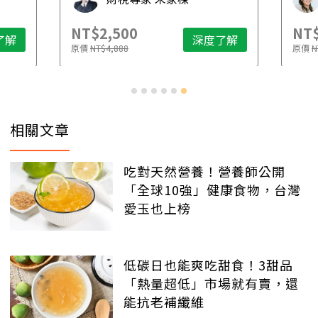
NT$2,500
NT$
了解
深度了解
原價
NT$4,888
原價
N
相關文章
吃對天然營養！營養師公開
「全球10強」健康食物，台灣
愛玉也上榜
低碳日也能爽吃甜食！3甜品
「熱量超低」市場就有賣，還
能抗老補纖維