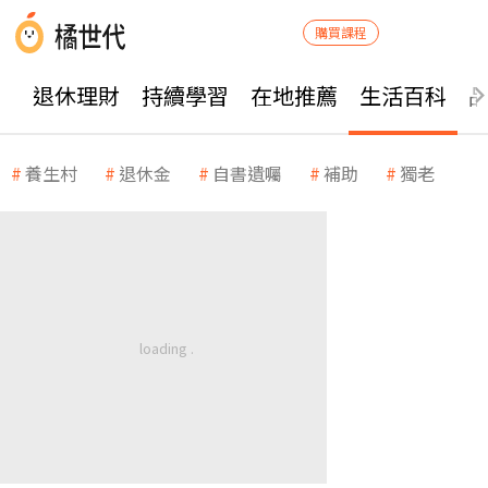
購買課程
退休理財
持續學習
在地推薦
生活百科
養生村
退休金
自書遺囑
補助
獨老