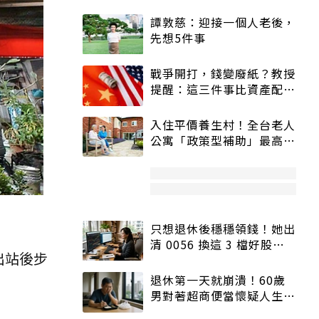
譚敦慈：迎接一個人老後，
先想5件事
戰爭開打，錢變廢紙？教授
提醒：這三件事比資產配置
更重要！
入住平價養生村！全台老人
公寓「政策型補助」最高打
5折
只想退休後穩穩領錢！她出
清 0056 換這 3 檔好股：
出站後步
股價高點照樣買
退休第一天就崩潰！60歲
男對著超商便當懷疑人生
「一切好安靜」