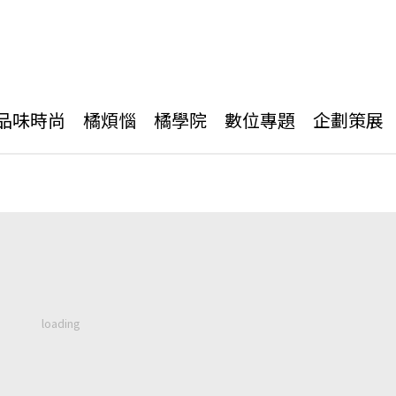
品味時尚
橘煩惱
橘學院
數位專題
企劃策展