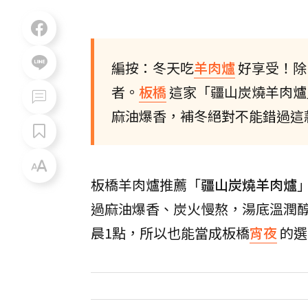
編按：冬天吃
羊肉爐
好享受！除
者。
板橋
這家「疆山炭燒羊肉爐
麻油爆香，補冬絕對不能錯過這
板橋羊肉爐推薦「
疆山炭燒羊肉爐
過麻油爆香、炭火慢熬，湯底溫潤
晨1點，所以也能當成板橋
宵夜
的選