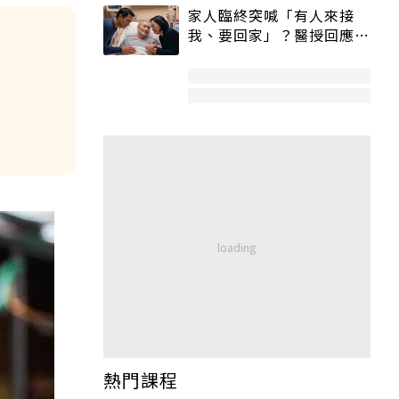
家人臨終突喊「有人來接
我、要回家」？醫授回應方
式快學：避免抱憾終生
熱門課程