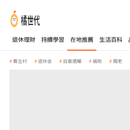
退休理財
持續學習
在地推薦
生活百科
養生村
退休金
自書遺囑
補助
獨老