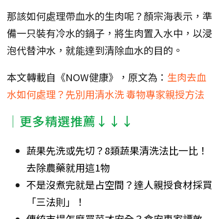
那該如何處理帶血水的生肉呢？顏宗海表示，準
備一只裝有冷水的鍋子，將生肉置入水中，以浸
泡代替沖水，就能達到清除血水的目的。
本文轉載自《NOW健康》，原文為：
生肉去血
水如何處理？先別用清水洗 毒物專家親授方法
│更多精選推薦↓↓↓
蔬果先洗或先切？8類蔬果清洗法比一比！
去除農藥就用這1物
不是沒煮完就是占空間？達人親授食材採買
「三法則」！
傳統市場怎麼買菜才安全？食安專家譚敦