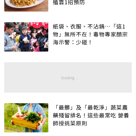
殖靠1招預防
紙袋、衣服、不沾鍋…「這1
物」無所不在！毒物專家顏宗
海示警：少碰！
「最髒」及「最乾淨」蔬菜農
藥殘留排名！這些最常吃 營養
師授挑菜原則