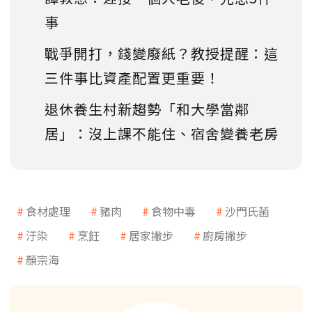
事
戰爭開打，錢變廢紙？教授提醒：這
三件事比資產配置更重要！
退休養生村新趨勢「和大學當鄰
居」：沒上課不能住、宿舍變養老房
食材處理
豬肉
食物中毒
沙門氏菌
汙染
烹飪
居家撇步
廚房撇步
顏宗海