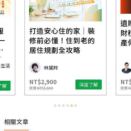
遺
報
打造安心住的家｜裝
財
一
修前必懂！住到老的
產
一
居住規劃全攻略
先
毒生活
林黛羚
NT$2,900
NT$
深度了解
了解
原價
NT$5,600
原價
N
相關文章