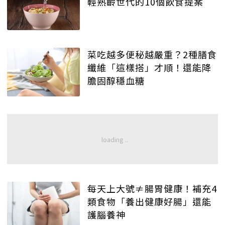
輕熟齡世代的10個飲食提案
菜吃越多便秘越嚴重？2種膳食
纖維「這樣搭」才順！還能降
膽固醇穩血糖
每天上大號≠腸胃健康！補充4
類食物「養出健康好腸」還能
護腦養神