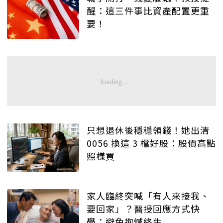
醒：這三件事比資產配置更重
要！
只想退休後穩穩領錢！她出清
0056 換這 3 檔好股：股價高點
照樣買
家人臨終突喊「有人來接我、
要回家」？醫授回應方式快
學：避免抱憾終生