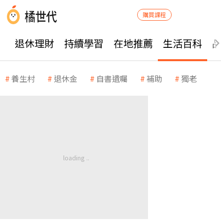
購買課程
退休理財
持續學習
在地推薦
生活百科
養生村
退休金
自書遺囑
補助
獨老