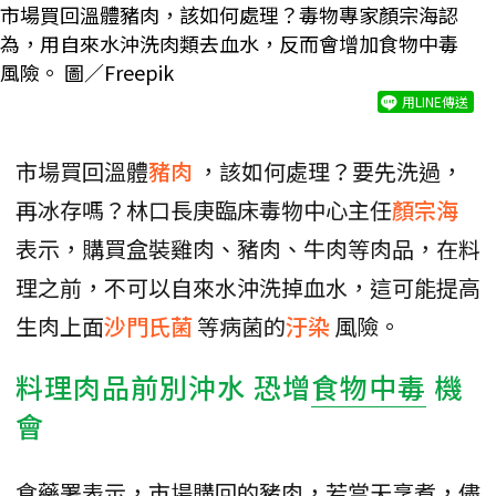
市場買回溫體豬肉，該如何處理？毒物專家顏宗海認
為，用自來水沖洗肉類去血水，反而會增加食物中毒
風險。 圖／Freepik
用LINE傳送
市場買回溫體
豬肉
，該如何處理？要先洗過，
再冰存嗎？林口長庚臨床毒物中心主任
顏宗海
表示，購買盒裝雞肉、豬肉、牛肉等肉品，在料
理之前，不可以自來水沖洗掉血水，這可能提高
生肉上面
沙門氏菌
等病菌的
汙染
風險。
料理肉品前別沖水 恐增
食物中毒
機
會
食藥署表示，市場購回的豬肉，若當天烹煮，儘