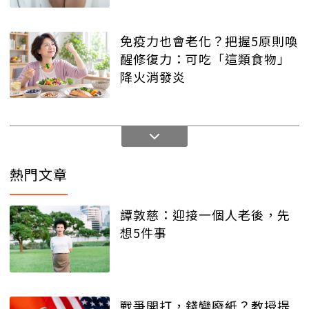
免疫力也會老化？把握5原則喚
醒修復力：可吃「這類食物」
降火消發炎
熱門文章
譚敦慈：迎接一個人老後，先
想5件事
戰爭開打，錢變廢紙？教授提