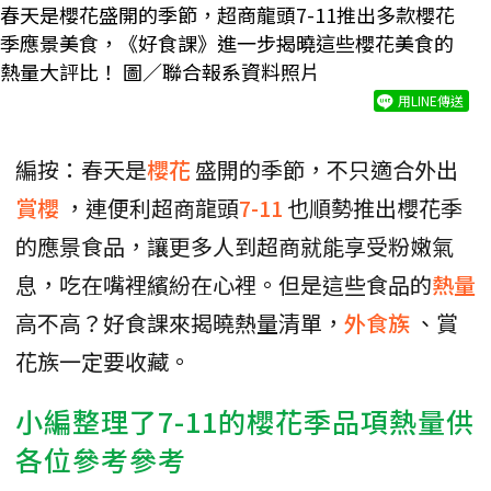
春天是櫻花盛開的季節，超商龍頭7-11推出多款櫻花
季應景美食，《好食課》進一步揭曉這些櫻花美食的
熱量大評比！ 圖／聯合報系資料照片
用LINE傳送
編按：春天是
櫻花
盛開的季節，不只適合外出
賞櫻
，連便利超商龍頭
7-11
也順勢推出櫻花季
的應景食品，讓更多人到超商就能享受粉嫩氣
息，吃在嘴裡繽紛在心裡。但是這些食品的
熱量
高不高？好食課來揭曉熱量清單，
外食族
、賞
花族一定要收藏。
小編整理了7-11的櫻花季品項熱量供
各位參考參考