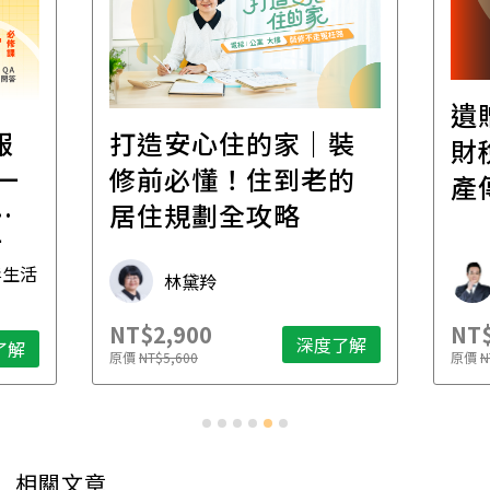
遺
報
打造安心住的家｜裝
財
一
修前必懂！住到老的
產
一
居住規劃全攻略
先
毒生活
林黛羚
NT$2,900
NT$
深度了解
了解
原價
NT$5,600
原價
N
相關文章