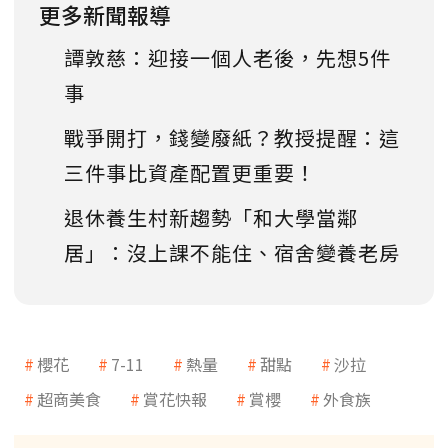
更多新聞報導
譚敦慈：迎接一個人老後，先想5件
事
戰爭開打，錢變廢紙？教授提醒：這
三件事比資產配置更重要！
退休養生村新趨勢「和大學當鄰
居」：沒上課不能住、宿舍變養老房
櫻花
7-11
熱量
甜點
沙拉
超商美食
賞花快報
賞櫻
外食族