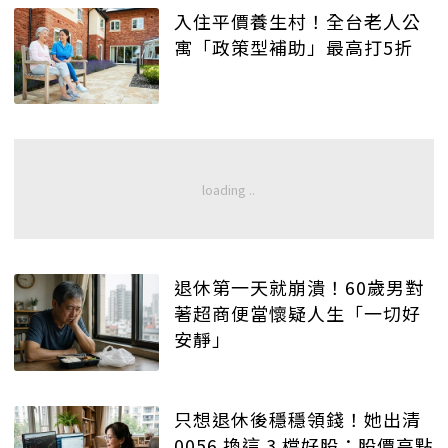
入住平價養生村！全台老人公
寓「政策型補助」最高打5折
退休第一天就崩潰！60歲男對
著超商便當懷疑人生「一切好
安靜」
只想退休後穩穩領錢！她出清
0056 換這 3 檔好股：股價高點