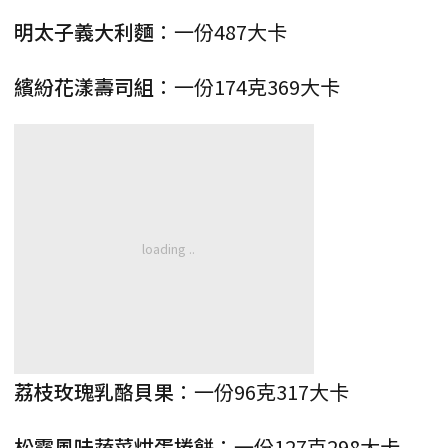
明太子義大利麵
：一份487大卡
繽紛花漾壽司組
：一份174克369大卡
荔枝玫瑰乳酪貝果
：一份96克317大卡
松露風味蔬菜烘蛋捲餅
：一份127克298大卡