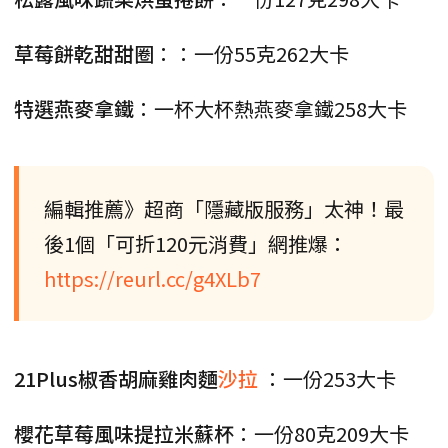
草莓餅乾甜甜圈
：：一份55克262大卡
特選燕麥拿鐵
：一杯大杯熱燕麥拿鐵258大卡
編輯推薦》超商「隱藏版服務」太神！最
後1個「可折120元消費」網推爆：
https://reurl.cc/g4XLb7
21Plus椒香胡麻雞肉麵
沙拉
：一份253大卡
櫻花草莓風味提拉米蘇杯
：一份80克209大卡