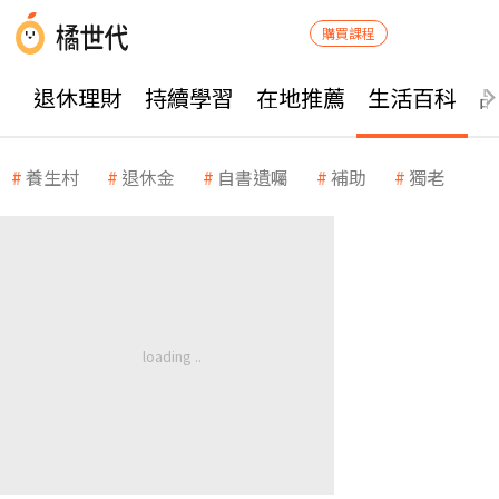
購買課程
退休理財
持續學習
在地推薦
生活百科
養生村
退休金
自書遺囑
補助
獨老