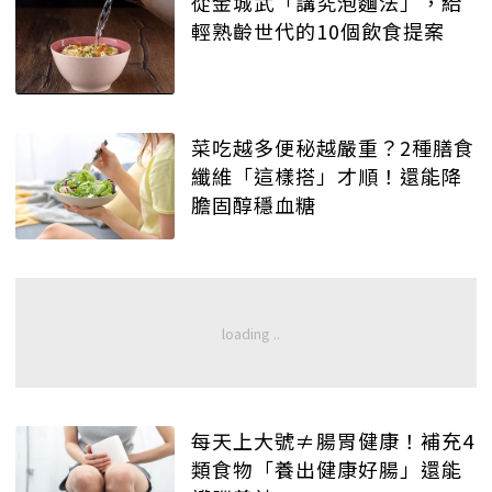
從金城武「講究泡麵法」，給
輕熟齡世代的10個飲食提案
菜吃越多便秘越嚴重？2種膳食
纖維「這樣搭」才順！還能降
膽固醇穩血糖
每天上大號≠腸胃健康！補充4
類食物「養出健康好腸」還能