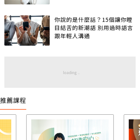
你說的是什麼話？15個讓你瞠
目結舌的新潮語 別用過時語言
跟年輕人溝通
推薦課程