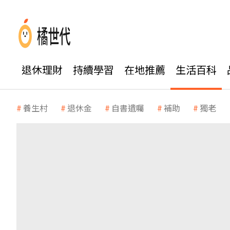
退休理財
持續學習
在地推薦
生活百科
養生村
退休金
自書遺囑
補助
獨老