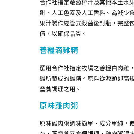
合作社指定蘿蔔榨汁及其他本土水
劑、人工色素及人工香料。為減少
果汁製作經管式殺菌後封瓶，完整包
值，以確保品質。
善糧滴雞精
選用合作社指定牧場之善糧白肉雞
雞所製成的雞精。原料從源頭即高
營養調理之用。
原味雞肉粥
原味雞肉粥調味簡單、成分單純，
存，既營養又方便調理，雞肉粥隔