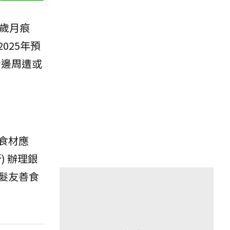
歲月痕
025年預
身邊周遭或
食材應
 辦理銀
髮友善食