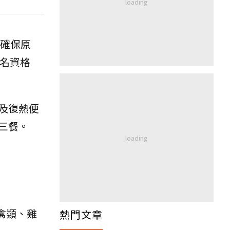
以確保原
名資格
及復熱便
三餐。
禽類、雞
熱門文章