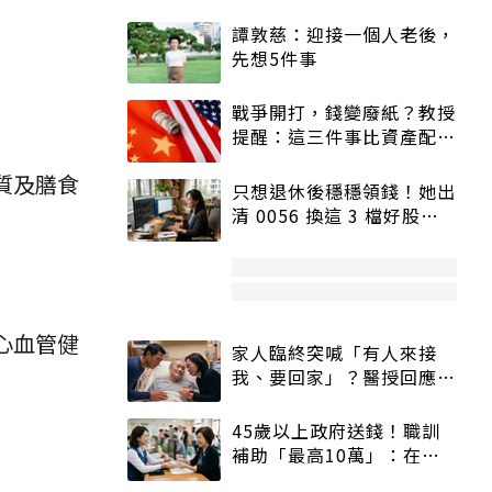
譚敦慈：迎接一個人老後，
先想5件事
戰爭開打，錢變廢紙？教授
提醒：這三件事比資產配置
更重要！
質及膳食
只想退休後穩穩領錢！她出
清 0056 換這 3 檔好股：
股價高點照樣買
心血管健
家人臨終突喊「有人來接
我、要回家」？醫授回應方
式快學：避免抱憾終生
45歲以上政府送錢！職訓
補助「最高10萬」：在
職、待業都能申請