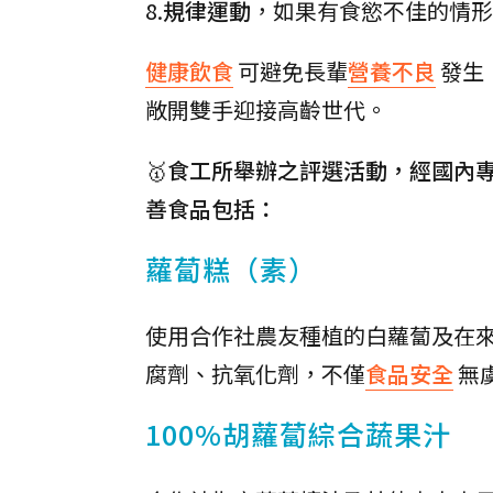
8.
規律運動
，如果有食慾不佳的情形
健康飲食
可避免長輩
營養不良
發生
敞開雙手迎接高齡世代。
🥇食工所舉辦之評選活動，經國內
善食品包括：
蘿蔔糕（素）
使用合作社農友種植的白蘿蔔及在
腐劑、抗氧化劑，不僅
食品安全
無
100%胡蘿蔔綜合蔬果汁