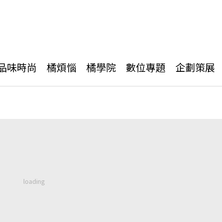
品味時尚
橘煩惱
橘學院
數位專題
企劃策展