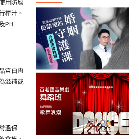
使用防腐
行榨汁。
及PH
品質白肉
為滋補或
常溫保
外食族、