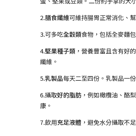
蛋、堅果或豆類。二份約手掌的大
2.
膳食纖維
可維持腸胃正常消化、幫
3.可多吃
全穀類
食物，包括全麥麵包
4.
堅果種子類
，營養豐富且含有好的
纖維。
5.
乳製品
每天二至四份。乳製品一份
6.攝取
好的脂肪
，例如橄欖油、酪梨
康。
7.飲用
充足液體
，避免水分攝取不足