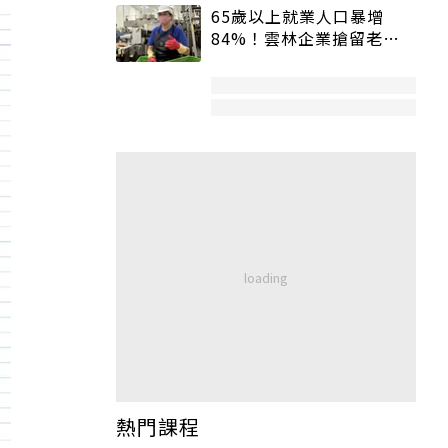
65歲以上就業人口暴增
84%！雲林企業搶留老員
工：穩定性高、經驗豐富
熱門課程