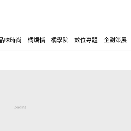
品味時尚
橘煩惱
橘學院
數位專題
企劃策展