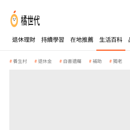
退休理財
持續學習
在地推薦
生活百科
養生村
退休金
自書遺囑
補助
獨老