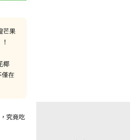
煌芒果
」！
花椰
不僅在
，究竟吃