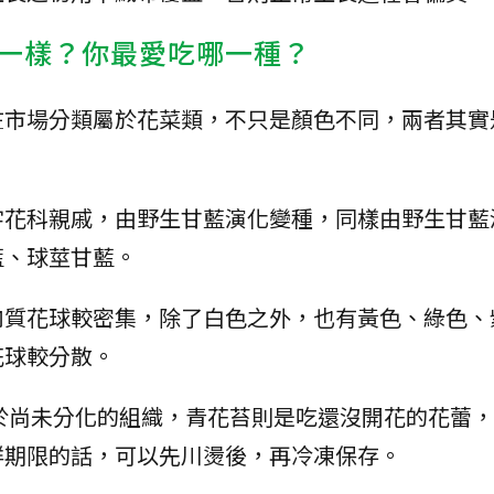
一樣？你最愛吃哪一種？
在市場分類屬於花菜類，不只是顏色不同，兩者其實
字花科親戚，由野生甘藍演化變種，同樣由野生甘藍
藍、球莖甘藍。
肉質花球較密集，除了白色之外，也有黃色、綠色、
花球較分散。
於尚未分化的組織，青花苔則是吃還沒開花的花蕾
鮮期限的話，可以先川燙後，再冷凍保存。