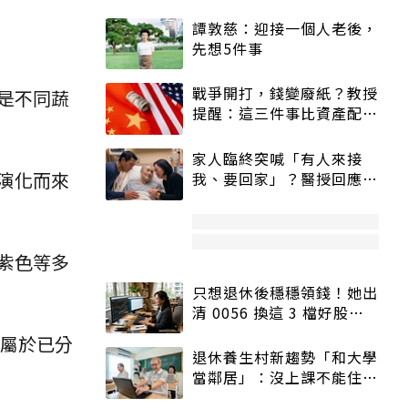
譚敦慈：迎接一個人老後，
先想5件事
戰爭開打，錢變廢紙？教授
是不同蔬
提醒：這三件事比資產配置
更重要！
家人臨終突喊「有人來接
演化而來
我、要回家」？醫授回應方
式快學：避免抱憾終生
紫色等多
只想退休後穩穩領錢！她出
清 0056 換這 3 檔好股：
股價高點照樣買
，屬於已分
退休養生村新趨勢「和大學
當鄰居」：沒上課不能住、
宿舍變養老房