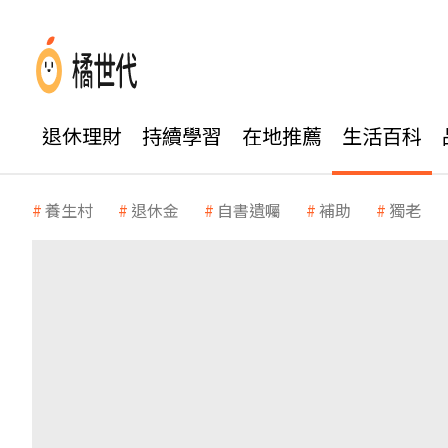
退休理財
持續學習
在地推薦
生活百科
養生村
退休金
自書遺囑
補助
獨老