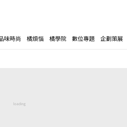
品味時尚
橘煩惱
橘學院
數位專題
企劃策展