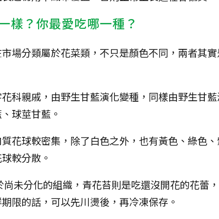
一樣？你最愛吃哪一種？
在市場分類屬於花菜類，不只是顏色不同，兩者其實
字花科親戚，由野生甘藍演化變種，同樣由野生甘藍
藍、球莖甘藍。
肉質花球較密集，除了白色之外，也有黃色、綠色、
花球較分散。
於尚未分化的組織，青花苔則是吃還沒開花的花蕾
鮮期限的話，可以先川燙後，再冷凍保存。