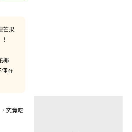
煌芒果
」！
花椰
不僅在
，究竟吃