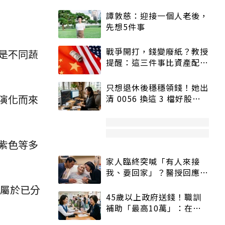
譚敦慈：迎接一個人老後，
先想5件事
戰爭開打，錢變廢紙？教授
是不同蔬
提醒：這三件事比資產配置
更重要！
只想退休後穩穩領錢！她出
演化而來
清 0056 換這 3 檔好股：
股價高點照樣買
紫色等多
家人臨終突喊「有人來接
我、要回家」？醫授回應方
式快學：避免抱憾終生
，屬於已分
45歲以上政府送錢！職訓
補助「最高10萬」：在
職、待業都能申請